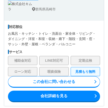
群馬県高崎市
対応部位
お風呂・
キッチン・
トイレ・
洗面台・
家全体・
リビング・
ダイニング・
洋室・
和室・
収納・
廊下・
階段・
玄関・
窓・
サッシ・
外壁・
屋根・
ベランダ・バルコニー
サービス
補助金対応
LINE対応可
定期点検
ローン対応
瑕疵保険
見積もり無料
この会社に問い合わせる
会社詳細を見る