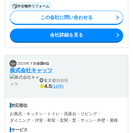
中古物件リフォーム
この会社に問い合わせる
会社詳細を見る
2025年下期
全国4位
株式会社キャッツ
東京都渋谷区
4.5
(
14件
)
対応部位
お風呂・
キッチン・
トイレ・
洗面台・
リビング・
ダイニング・
洋室・
和室・
玄関・
窓・サッシ・
外壁・
屋根
サービス