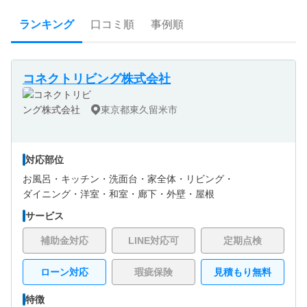
ランキング
口コミ順
事例順
コネクトリビング株式会社
東京都東久留米市
対応部位
お風呂・
キッチン・
洗面台・
家全体・
リビング・
ダイニング・
洋室・
和室・
廊下・
外壁・
屋根
サービス
補助金対応
LINE対応可
定期点検
ローン対応
瑕疵保険
見積もり無料
特徴