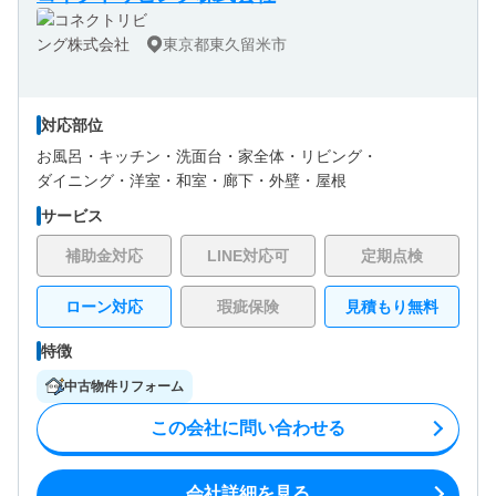
東京都東久留米市
対応部位
お風呂・
キッチン・
洗面台・
家全体・
リビング・
ダイニング・
洋室・
和室・
廊下・
外壁・
屋根
サービス
補助金対応
LINE対応可
定期点検
ローン対応
瑕疵保険
見積もり無料
特徴
中古物件リフォーム
この会社に問い合わせる
会社詳細を見る