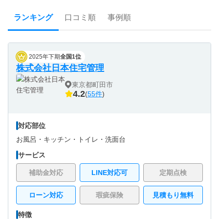
ランキング
口コミ順
事例順
2025年下期
全国1位
株式会社日本住宅管理
東京都町田市
4.2
(
55件
)
対応部位
お風呂・
キッチン・
トイレ・
洗面台
サービス
補助金対応
LINE対応可
定期点検
ローン対応
瑕疵保険
見積もり無料
特徴