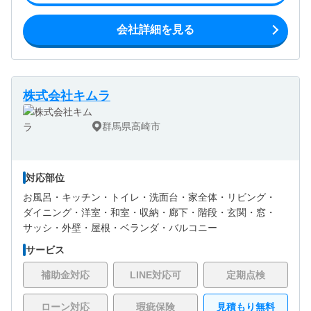
会社詳細を見る
株式会社キムラ
群馬県高崎市
対応部位
お風呂・
キッチン・
トイレ・
洗面台・
家全体・
リビング・
ダイニング・
洋室・
和室・
収納・
廊下・
階段・
玄関・
窓・
サッシ・
外壁・
屋根・
ベランダ・バルコニー
サービス
補助金対応
LINE対応可
定期点検
ローン対応
瑕疵保険
見積もり無料