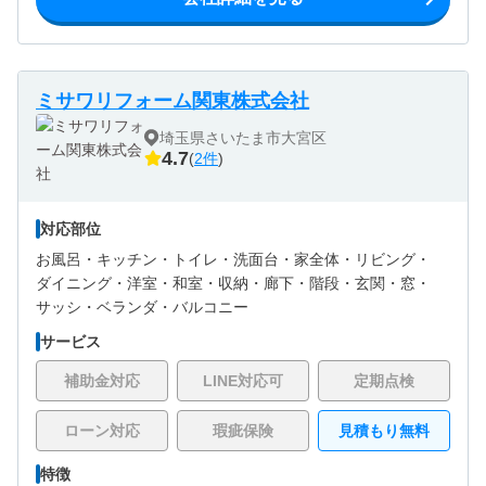
ミサワリフォーム関東株式会社
埼玉県さいたま市大宮区
4.7
(
2件
)
対応部位
お風呂・
キッチン・
トイレ・
洗面台・
家全体・
リビング・
ダイニング・
洋室・
和室・
収納・
廊下・
階段・
玄関・
窓・
サッシ・
ベランダ・バルコニー
サービス
補助金対応
LINE対応可
定期点検
ローン対応
瑕疵保険
見積もり無料
特徴