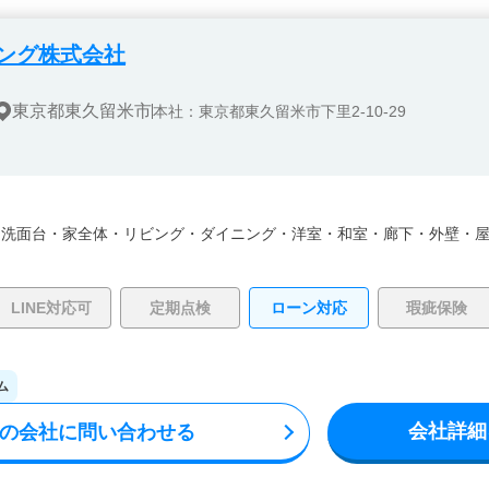
ング株式会社
東京都東久留米市
本社：東京都東久留米市下里2-10-29
・
洗面台・
家全体・
リビング・
ダイニング・
洋室・
和室・
廊下・
外壁・
LINE対応可
定期点検
ローン対応
瑕疵保険
ム
会社詳細
の会社に問い合わせる