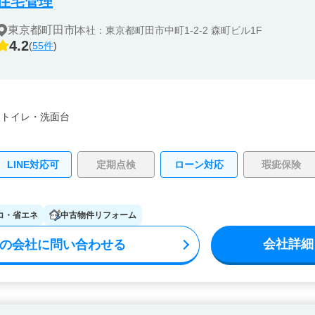
住宅管理
東京都町田市
本社：東京都町田市中町1-2-2 森町ビル1F
4.2
(
55件
)
・
トイレ・
洗面台
LINE対応可
定期点検
ローン対応
瑕疵保険
コ・省エネ
中古物件リフォーム
会社詳細
の会社に問い合わせる