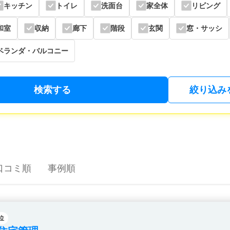
キッチン
トイレ
洗面台
家全体
リビング
和室
収納
廊下
階段
玄関
窓・サッシ
ベランダ・バルコニー
検索する
絞り込み
口コミ順
事例順
位