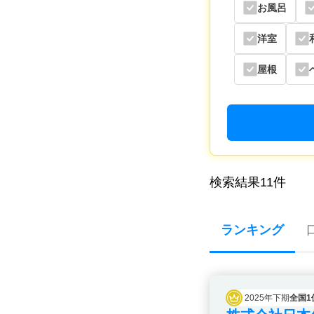
お風呂
洋室
屋根
検索結果
11
件
ランキング
2025年下期
全国1