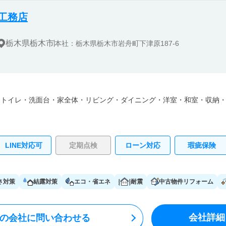
工務店
栃木県栃木市
本社：栃木県栃木市岩舟町下津原187-6
・
トイレ・
洗面台・
家全体・
リビング・
ダイニング・
洋室・
和室・
収納
LINE対応可
定期点検
ローン対応
瑕疵保険
さ対策
結露対策
エコ・省エネ
耐震
中古物件リフォーム
会社詳細
の会社に問い合わせる