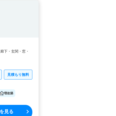
・
廊下・
玄関・
窓・
見積もり無料
増改築
を見る