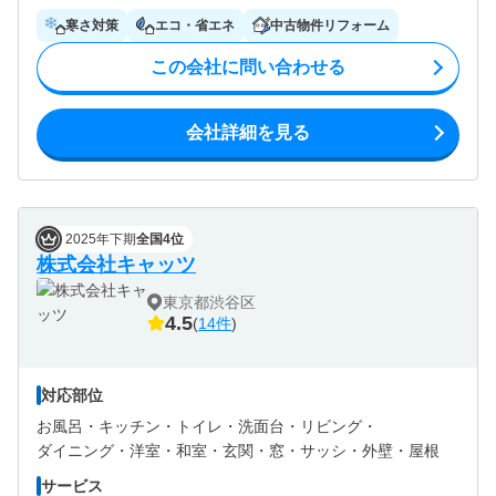
寒さ対策
エコ・省エネ
中古物件リフォーム
この会社に問い合わせる
会社詳細を見る
2025年下期
全国4位
株式会社キャッツ
東京都渋谷区
4.5
(
14件
)
対応部位
お風呂・
キッチン・
トイレ・
洗面台・
リビング・
ダイニング・
洋室・
和室・
玄関・
窓・サッシ・
外壁・
屋根
サービス