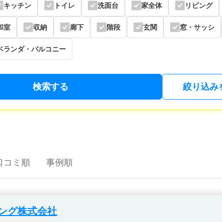
キッチン
トイレ
洗面台
家全体
リビング
和室
収納
廊下
階段
玄関
窓・サッシ
ベランダ・バルコニー
検索する
絞り込み
口コミ順
事例順
ング株式会社