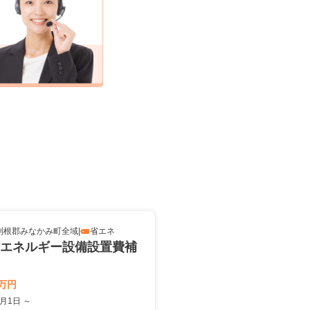
利根郡みなかみ町全域
|
省エネ
エネルギー設備設置費補
万円
4月1日 ～