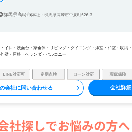
群馬県高崎市
本社：群馬県高崎市中泉町626-3
・
トイレ・
洗面台・
家全体・
リビング・
ダイニング・
洋室・
和室・
収納
・
外壁・
屋根・
ベランダ・バルコニー
LINE対応可
定期点検
ローン対応
瑕疵保険
会社詳細
の会社に問い合わせる