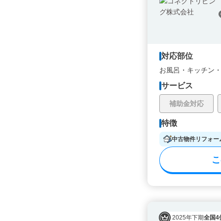
対応部位
お風呂・
キッチン
サービス
補助金対応
特徴
中古物件リフォー
こ
2025年下期
全国4