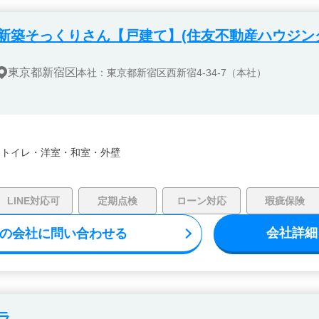
新築そっくりさん【戸建て】(住友不動産ハウジン
東京都新宿区
本社：東京都新宿区西新宿4-34-7（本社）
・
トイレ・
洋室・
和室・
外壁
LINE対応可
定期点検
ローン対応
瑕疵保険
会社詳細
の会社に問い合わせる
ラ