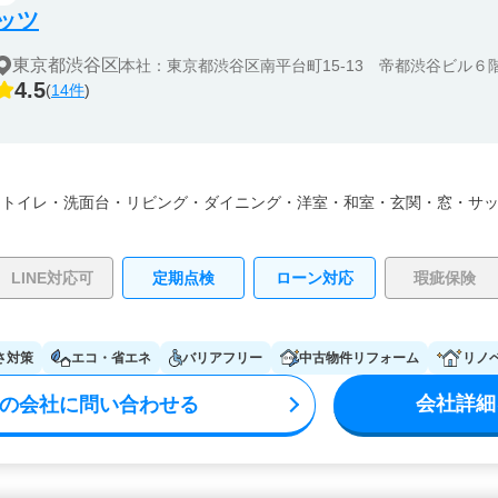
ッツ
東京都渋谷区
本社：東京都渋谷区南平台町15-13 帝都渋谷ビル６
4.5
(
14件
)
・
トイレ・
洗面台・
リビング・
ダイニング・
洋室・
和室・
玄関・
窓・サ
LINE対応可
定期点検
ローン対応
瑕疵保険
さ対策
エコ・省エネ
バリアフリー
中古物件リフォーム
リノ
会社詳細
の会社に問い合わせる