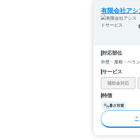
有限会社アシ
対応部位
外壁・
屋根・
ベラ
サービス
補助金対応
特徴
暑さ対策
こ