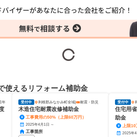
で使えるリフォーム補助金
若年
受付中
利根郡みなかみ町全域
|
耐震・防災
受付中
度
木造住宅耐震改修補助金
住宅用省
工事費用の50%（上限60万円）
助金
2025年4月1日 ～
上限10
工事箇所
2025年