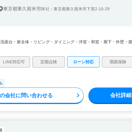
東京都東久留米市
本社：東京都東久留米市下里2-10-29
・
洗面台・
家全体・
リビング・
ダイニング・
洋室・
和室・
廊下・
外壁・
LINE対応可
定期点検
ローン対応
瑕疵保険
ム
会社詳細
の会社に問い合わせる
位