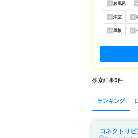
お風呂
洋室
屋根
検索結果
5
件
ランキング
コネクトリビ