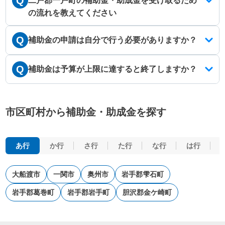
Q
二戸郡一戸町の補助金・助成金を受け取るため
の流れを教えてください
Q
補助金の申請は自分で行う必要がありますか？
Q
補助金は予算が上限に達すると終了しますか？
市区町村から補助金・助成金を探す
あ行
か行
さ行
た行
な行
は行
大船渡市
一関市
奥州市
岩手郡雫石町
岩手郡葛巻町
岩手郡岩手町
胆沢郡金ケ崎町