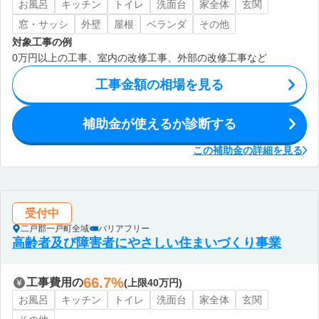
お風呂
キッチン
トイレ
洗面台
家全体
玄関
窓・サッシ
外壁
屋根
ベランダ
その他
対象工事の例
0万円以上の工事、室内の改修工事、外部の改修工事など
工事金額の相場を見る
補助金が使えるか診断する
この補助金の詳細を見る
受付中
二戸郡一戸町全域
バリアフリー
高齢者及び障害者にやさしい住まいづくり事業
66.7%
工事費用の
(上限40万円)
お風呂
キッチン
トイレ
洗面台
家全体
玄関