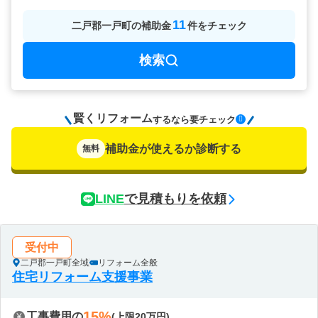
11
二戸郡一戸町
の
補助金
件をチェック
検索
賢くリフォーム
要チェック
するなら
補助金が使えるか診断する
無料
LINE
で見積もりを依頼
受付中
二戸郡一戸町全域
リフォーム全般
住宅リフォーム支援事業
15%
工事費用の
(上限20万円)