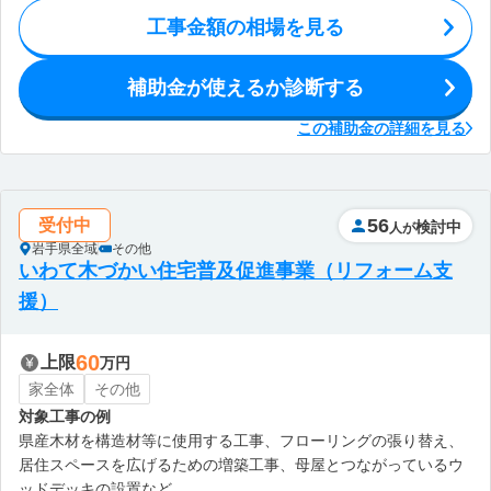
工事金額の相場を見る
補助金が使えるか診断する
この補助金の詳細を見る
56
受付中
検討中
人が
岩手県全域
その他
いわて木づかい住宅普及促進事業（リフォーム支
援）
60
上限
万円
家全体
その他
対象工事の例
県産木材を構造材等に使用する工事、フローリングの張り替え、
居住スペースを広げるための増築工事、母屋とつながっているウ
ッドデッキの設置など