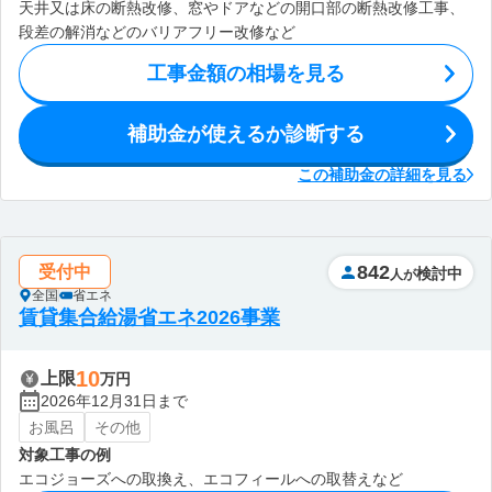
天井又は床の断熱改修、窓やドアなどの開口部の断熱改修工事、
段差の解消などのバリアフリー改修など
工事金額の相場を見る
補助金が使えるか診断する
この補助金の詳細を見る
842
受付中
検討中
人が
全国
省エネ
賃貸集合給湯省エネ2026事業
10
上限
万円
2026年12月31日まで
お風呂
その他
対象工事の例
エコジョーズへの取換え、エコフィールへの取替えなど