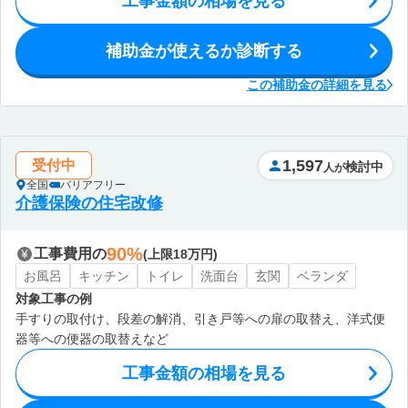
工事金額の相場を見る
補助金が使えるか診断する
この補助金の詳細を見る
1,597
受付中
検討中
人が
全国
バリアフリー
介護保険の住宅改修
90%
工事費用の
(上限18万円)
お風呂
キッチン
トイレ
洗面台
玄関
ベランダ
対象工事の例
手すりの取付け、段差の解消、引き戸等への扉の取替え、洋式便
器等への便器の取替えなど
工事金額の相場を見る