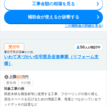
工事金額の相場を見る
補助金が使えるか診断する
この補助金の詳細を見る
56
受付中
検討中
人が
岩手県全域
その他
いわて木づかい住宅普及促進事業（リフォーム支
援）
60
上限
万円
家全体
その他
対象工事の例
県産木材を構造材等に使用する工事、フローリングの張り替え、
居住スペースを広げるための増築工事、母屋とつながっているウ
ッドデッキの設置など