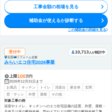
工事金額の相場を見る
補助金が使えるか診断する
この補助金の詳細を見る
10,713
受付中
検討中
人が
全国
リフォーム全般
みらいエコ住宅2026事業
100
上限
万円
2026年12月31日まで
お風呂
キッチン
トイレ
洗面台
家全体
玄関
窓・サッシ
外壁
屋根
その他
対象工事の例
浴室やトイレ、キッチンへのエコ住宅設備の設置、外壁、屋根・
天井又は床の断熱改修、窓やドアなどの開口部の断熱改修工事、