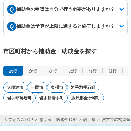
Q
補助金の申請は自分で行う必要がありますか？
Q
補助金は予算が上限に達すると終了しますか？
市区町村から補助金・助成金を探す
あ行
か行
さ行
た行
な行
は行
大船渡市
一関市
奥州市
岩手郡雫石町
岩手郡葛巻町
岩手郡岩手町
胆沢郡金ケ崎町
リフォスムTOP
補助金・助成金TOP
岩手県
宮古市の補助金