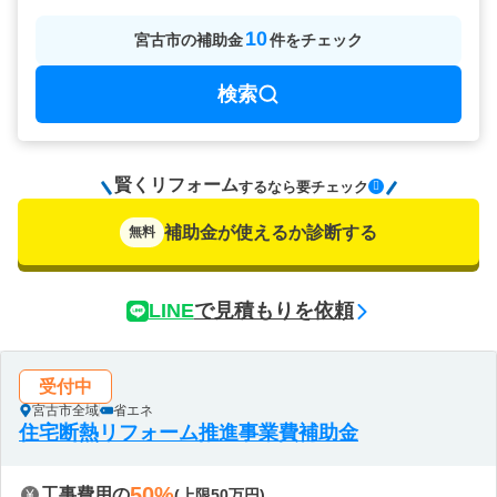
10
宮古市
の
補助金
件をチェック
検索
賢くリフォーム
要チェック
するなら
補助金が使えるか診断する
無料
LINE
で見積もりを依頼
受付中
宮古市全域
省エネ
住宅断熱リフォーム推進事業費補助金
50%
工事費用の
(上限50万円)