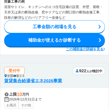
対象工事の例
浴室やトイレ、キッチンへのエコ住宅設備の設置、外壁、屋根・
天井又は床の断熱改修、窓やドアなどの開口部の断熱改修工事、
段差の解消などのバリアフリー改修など
工事金額の相場を見る
補助金が使えるか診断する
この補助金の詳細を見る
922
受付中
検討中
人が
全国
省エネ
賃貸集合給湯省エネ2026事業
10
上限
万円
2026年12月31日まで
お風呂
その他