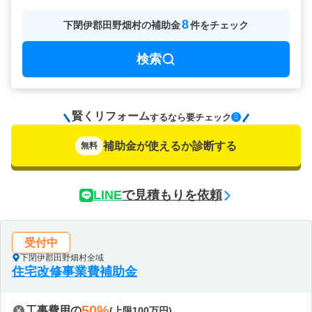
8
下閉伊郡田野畑村
の
補助金
件をチェック
検索
賢くリフォーム
要チェック
するなら
補助金が使えるか診断する
無料
LINE
で見積もりを依頼
受付中
下閉伊郡田野畑村全域
住宅改修事業費補助金
50%
工事費用の
(上限100万円)