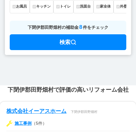
お風呂
キッチン
トイレ
洗面台
家全体
外壁
8
下閉伊郡田野畑村
の
補助金
件をチェック
検索
下閉伊郡田野畑村で評価の高いリフォーム会社
株式会社イーアスホーム
下閉伊郡田野畑村
施工事例
（5件）