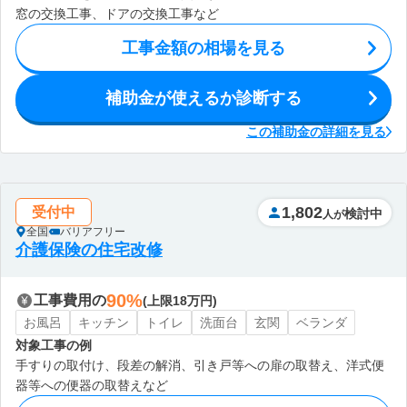
窓の交換工事、ドアの交換工事など
工事金額の相場を見る
補助金が使えるか診断する
この補助金の詳細を見る
1,802
受付中
検討中
人が
全国
バリアフリー
介護保険の住宅改修
90%
工事費用の
(上限18万円)
お風呂
キッチン
トイレ
洗面台
玄関
ベランダ
対象工事の例
手すりの取付け、段差の解消、引き戸等への扉の取替え、洋式便
器等への便器の取替えなど