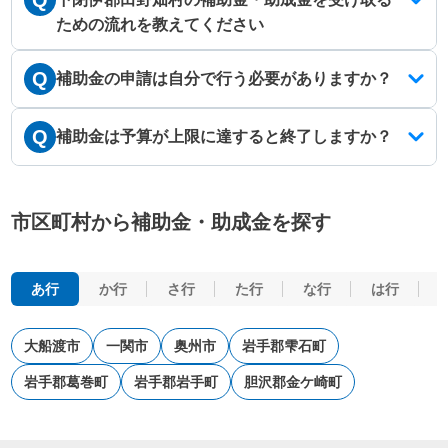
Q
ための流れを教えてください
Q
補助金の申請は自分で行う必要がありますか？
Q
補助金は予算が上限に達すると終了しますか？
市区町村から補助金・助成金を探す
あ行
か行
さ行
た行
な行
は行
大船渡市
一関市
奥州市
岩手郡雫石町
岩手郡葛巻町
岩手郡岩手町
胆沢郡金ケ崎町