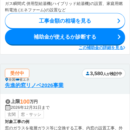
ガス瞬間式 併用型給湯機(ハイブリッド給湯機)の設置、家庭用燃
料電池 (エネファーム)の設置など
工事金額の相場を見る
補助金が使えるか診断する
この補助金の詳細を見る
3,580
受付中
検討中
人が
全国
省エネ
先進的窓リノベ2026事業
100
上限
万円
2026年12月31日まで
玄関
窓・サッシ
対象工事の例
窓のガラスを複層ガラス等に交換する工事、内窓の設置工事、外