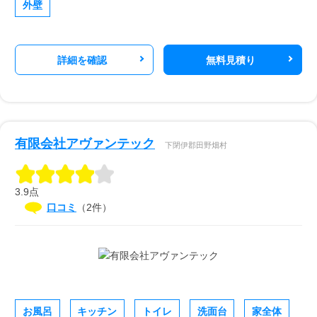
外壁
詳細を確認
無料見積り
有限会社アヴァンテック
下閉伊郡田野畑村
3.9点
口コミ
（2件）
お風呂
キッチン
トイレ
洗面台
家全体