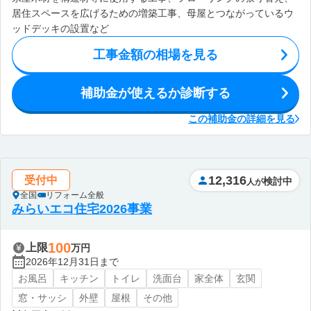
居住スペースを広げるための増築工事、母屋とつながっているウ
ッドデッキの設置など
工事金額の相場を見る
補助金が使えるか診断する
この補助金の詳細を見る
12,316
受付中
検討中
人が
全国
リフォーム全般
みらいエコ住宅2026事業
100
上限
万円
2026年12月31日まで
お風呂
キッチン
トイレ
洗面台
家全体
玄関
窓・サッシ
外壁
屋根
その他