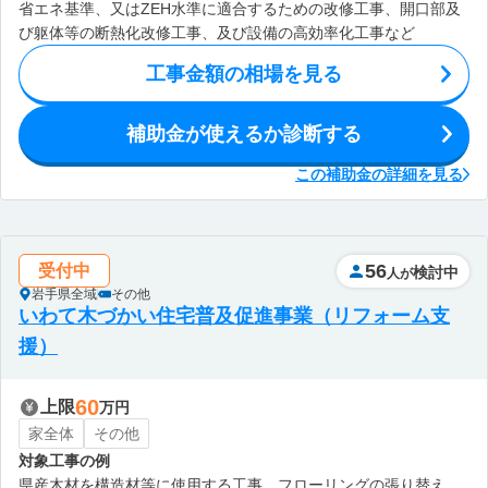
省エネ基準、又はZEH水準に適合するための改修工事、開口部及
び躯体等の断熱化改修工事、及び設備の高効率化工事など
工事金額の相場を見る
補助金が使えるか診断する
この補助金の詳細を見る
56
受付中
検討中
人が
岩手県全域
その他
いわて木づかい住宅普及促進事業（リフォーム支
援）
60
上限
万円
家全体
その他
対象工事の例
県産木材を構造材等に使用する工事、フローリングの張り替え、