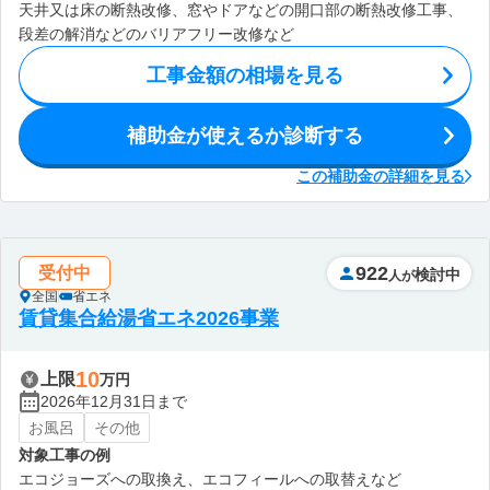
天井又は床の断熱改修、窓やドアなどの開口部の断熱改修工事、
段差の解消などのバリアフリー改修など
工事金額の相場を見る
補助金が使えるか診断する
この補助金の詳細を見る
922
受付中
検討中
人が
全国
省エネ
賃貸集合給湯省エネ2026事業
10
上限
万円
2026年12月31日まで
お風呂
その他
対象工事の例
エコジョーズへの取換え、エコフィールへの取替えなど