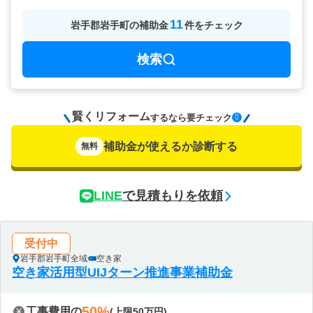
11
岩手郡岩手町
の
補助金
件をチェック
検索
賢くリフォーム
要チェック
するなら
補助金が使えるか診断する
無料
LINE
で見積もりを依頼
受付中
岩手郡岩手町全域
空き家
空き家活用型UIJターン推進事業補助金
50%
工事費用の
(上限50万円)