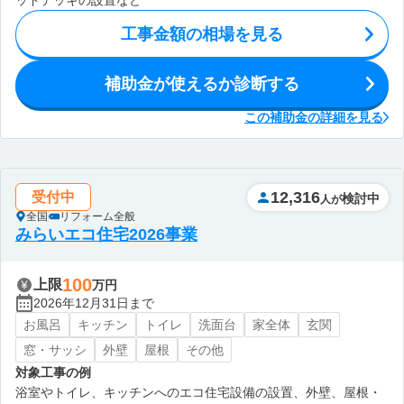
ッドデッキの設置など
工事金額の相場を見る
補助金が使えるか診断する
この補助金の詳細を見る
12,316
受付中
検討中
人が
全国
リフォーム全般
みらいエコ住宅2026事業
100
上限
万円
2026年12月31日まで
お風呂
キッチン
トイレ
洗面台
家全体
玄関
窓・サッシ
外壁
屋根
その他
対象工事の例
浴室やトイレ、キッチンへのエコ住宅設備の設置、外壁、屋根・