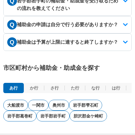
Q
岩手郡岩手町の補助金・助成金を受け取るため
の流れを教えてください
Q
補助金の申請は自分で行う必要がありますか？
Q
補助金は予算が上限に達すると終了しますか？
市区町村から補助金・助成金を探す
あ行
か行
さ行
た行
な行
は行
大船渡市
一関市
奥州市
岩手郡雫石町
岩手郡葛巻町
岩手郡岩手町
胆沢郡金ケ崎町