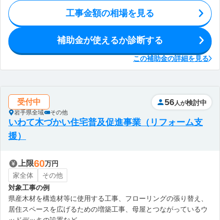
工事金額の相場を見る
補助金が使えるか診断する
この補助金の詳細を見る
56
受付中
検討中
人が
岩手県全域
その他
いわて木づかい住宅普及促進事業（リフォーム支
援）
60
上限
万円
家全体
その他
対象工事の例
県産木材を構造材等に使用する工事、フローリングの張り替え、
居住スペースを広げるための増築工事、母屋とつながっているウ