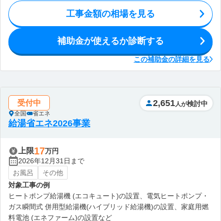
工事金額の相場を見る
補助金が使えるか診断する
この補助金の詳細を見る
2,651
受付中
検討中
人が
全国
省エネ
給湯省エネ2026事業
17
上限
万円
2026年12月31日まで
お風呂
その他
対象工事の例
ヒートポンプ給湯機 (エコキュート)の設置、電気ヒートポンプ・
ガス瞬間式 併用型給湯機(ハイブリッド給湯機)の設置、家庭用燃
料電池 (エネファーム)の設置など