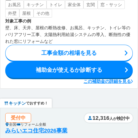
お風呂
キッチン
トイレ
家全体
玄関
窓・サッシ
外壁
屋根
その他
対象工事の例
壁、床、天井、屋根の断熱改修、お風呂、キッチン、トイレ等の
バリアフリー工事、太陽熱利用給湯システムの導入、断熱性の優
れた窓にリフォームなど
工事金額の相場を見る
補助金が使えるか診断する
この補助金の詳細を見る
キッチン
でおすすめ！
12,316
受付中
検討中
人が
全国
リフォーム全般
みらいエコ住宅2026事業