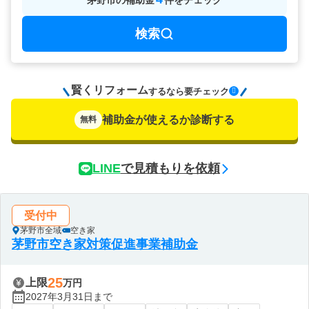
茅野市
の
補助金
件をチェック
検索
賢くリフォーム
要チェック
するなら
補助金が使えるか診断する
無料
LINE
で見積もりを依頼
受付中
茅野市全域
空き家
茅野市空き家対策促進事業補助金
25
上限
万円
2027年3月31日まで