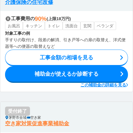
介護保険の住宅改修
90%
工事費用の
(上限18万円)
お風呂
キッチン
トイレ
洗面台
玄関
ベランダ
対象工事の例
手すりの取付け、段差の解消、引き戸等への扉の取替え、洋式便
器等への便器の取替えなど
工事金額の相場を見る
補助金が使えるか診断する
この補助金の詳細を見る
受付終了
茅野市全域
空き家
空き家対策促進事業補助金