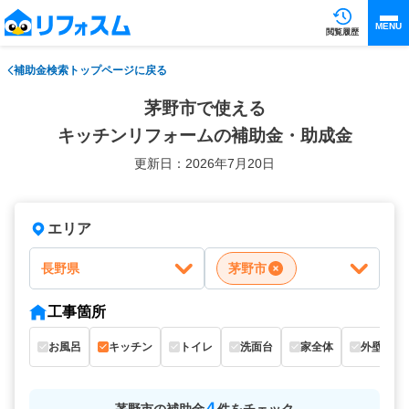
MENU
閲覧履歴
補助金検索トップページに戻る
茅野市で使える
キッチンリフォームの補助金・助成金
更新日：2026年7月20日
エリア
長野県
茅野市
工事箇所
お風呂
キッチン
トイレ
洗面台
家全体
外壁
4