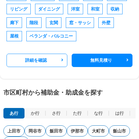
リビング
ダイニング
洋室
和室
収納
廊下
階段
玄関
窓・サッシ
外壁
屋根
ベランダ・バルコニー
詳細を確認
無料見積り
市区町村から補助金・助成金を探す
あ行
か行
さ行
た行
な行
は行
上田市
岡谷市
飯田市
伊那市
大町市
飯山市