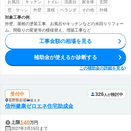
お風呂
キッチン
トイレ
洗面台
家全体
玄関
窓・サッシ
外壁
屋根
ベランダ
その他
外構
対象工事の例
外壁、屋根の塗装工事、お風呂やキッチンなどの水回りリフォー
ム、間取りの変更等の模様替え、増築工事など
工事金額の相場を見る
補助金が使えるか診断する
この補助金の詳細を見る
326
受付中
検討中
人が
長野県全域
省エネ
信州健康ゼロエネ住宅助成金
140
上限
万円
2027年3月15日まで