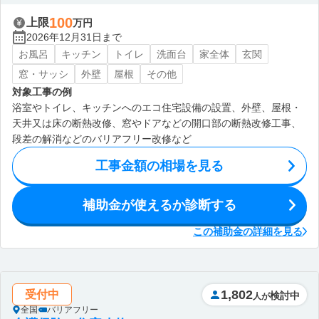
100
上限
万円
2026年12月31日まで
お風呂
キッチン
トイレ
洗面台
家全体
玄関
窓・サッシ
外壁
屋根
その他
対象工事の例
浴室やトイレ、キッチンへのエコ住宅設備の設置、外壁、屋根・
天井又は床の断熱改修、窓やドアなどの開口部の断熱改修工事、
段差の解消などのバリアフリー改修など
工事金額の相場を見る
補助金が使えるか診断する
この補助金の詳細を見る
1,802
受付中
検討中
人が
全国
バリアフリー