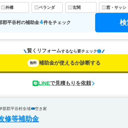
外構
ベランダ
玄関
窓・サッシ
検
4
那郡平谷村
の
補助金
件をチェック
賢くリフォーム
するなら
要チェック
補助金が使えるか診断する
無料
LINE
で見積もりを依頼
伊那郡平谷村全域
空き家
改修等補助金