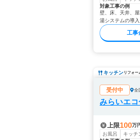
対象工事の例
壁、床、天井、屋
湯システムの導入
工事
キッチン
リフォー
受付中
全
みらいエコ住
100
上限
万
お風呂
キッチ