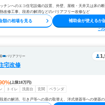
ッチンへのエコ住宅設備の設置、外壁、屋根・天井又は床の断
熱改修工事、段差の解消などのバリアフリー改修など
補助金が使えるか
金額の相場を見る
この
1
国
バリアフリー
住宅改修
90%
(上限18万円)
ン
トイレ
洗面台
玄関
ベランダ
段差の解消、引き戸等への扉の取替え、洋式便器等への便器の