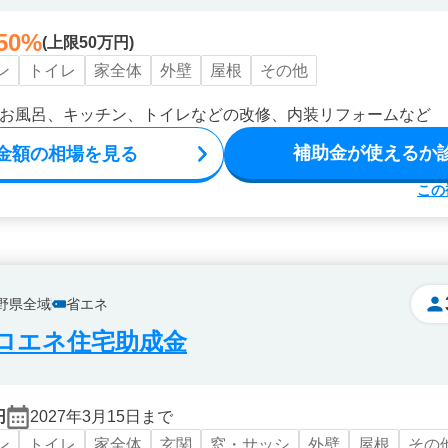
50%
(上限50万円)
ン
トイレ
家全体
外壁
屋根
その他
お風呂、キッチン、トイレなどの改修、内装リフォームなど
補助金が使えるか
金額の相場を見る
この
野県全域
省エネ
ロエネ住宅助成金
円
2027年3月15日まで
ン
トイレ
家全体
玄関
窓・サッシ
外壁
屋根
その