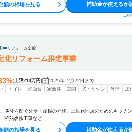
補助金が使えるか
金額の相場を見る
この
国
リフォーム全般
宅化リフォーム推進事業
33%
(上限210万円)
2025年12月22日まで
ン
トイレ
洗面台
家全体
玄関
窓・サッシ
外壁
屋
事、劣化を防ぐ外壁・屋根の補修、三世代同居のためのキッチ
、断熱改修工事など
補助金が使えるか
金額の相場を見る