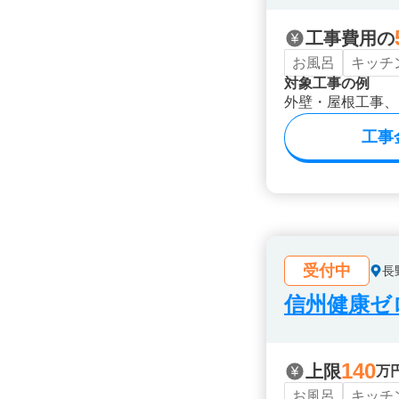
工事費用の
お風呂
キッチ
対象工事の例
外壁・屋根工事、
工事
受付中
長
信州健康ゼ
140
上限
万
お風呂
キッチ