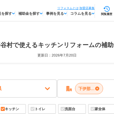
リフォスムとは
|
加盟店募集
社を探す
補助金を探す
事例を見る
コラムを見る
閲覧履歴
平谷村で使える
キッチンリフォームの補助
更新日：2026年7月20日
県
下伊那郡平谷村
キッチン
トイレ
洗面台
家全体