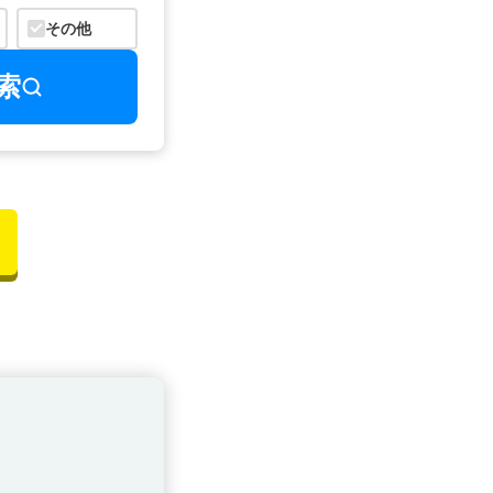
その他
索