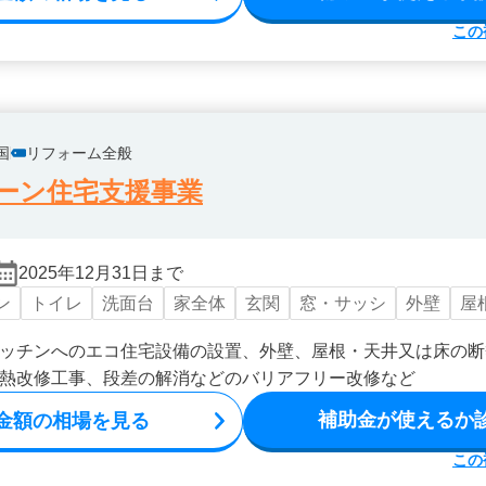
この
国
リフォーム全般
ーン住宅支援事業
2025年12月31日まで
ン
トイレ
洗面台
家全体
玄関
窓・サッシ
外壁
屋
ッチンへのエコ住宅設備の設置、外壁、屋根・天井又は床の断
熱改修工事、段差の解消などのバリアフリー改修など
補助金が使えるか
金額の相場を見る
この