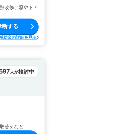
熱改修、窓やドア
診断する
補助金の詳細を見る
,597
検討中
人が
取替えなど