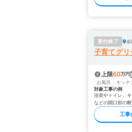
受付終了
全
子育てグリ
60
上限
万円
お風呂
キッチ
対象工事の例
浴室やトイレ、キ
などの開口部の断
工事