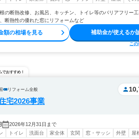
根の断熱改修、お風呂、キッチン、トイレ等のバリアフリー工
、断熱性の優れた窓にリフォームなど
補助金が使えるか
金額の相場を見る
この
ムでおすすめ！
10,
国
リフォーム全般
宅2026事業
円
2026年12月31日まで
ン
トイレ
洗面台
家全体
玄関
窓・サッシ
外壁
屋