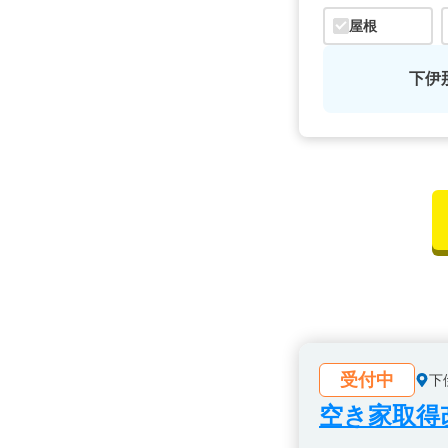
屋根
下伊
受付中
下
空き家取得