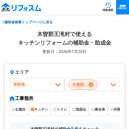
MENU
閲覧履歴
補助金検索トップページに戻る
木曽郡王滝村で使える
キッチンリフォームの補助金・助成金
更新日：2026年7月20日
エリア
長野県
木曽郡王滝村
工事箇所
お風呂
キッチン
トイレ
洗面台
家全体
外壁
5