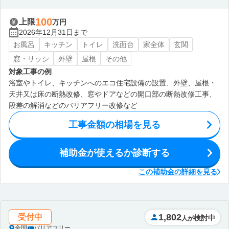
100
上限
万円
2026年12月31日まで
お風呂
キッチン
トイレ
洗面台
家全体
玄関
窓・サッシ
外壁
屋根
その他
対象工事の例
浴室やトイレ、キッチンへのエコ住宅設備の設置、外壁、屋根・
天井又は床の断熱改修、窓やドアなどの開口部の断熱改修工事、
段差の解消などのバリアフリー改修など
工事金額の相場を見る
補助金が使えるか診断する
この補助金の詳細を見る
1,802
受付中
検討中
人が
全国
バリアフリー