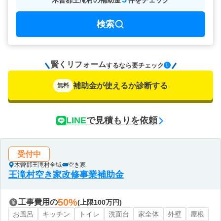
木曽郡王滝村
の
補助金
件をチェック
検索
賢くリフォーム
要チェック
するなら
補助金が使えるか診断する
無料
LINE
で見積もりを依頼
受付中
木曽郡王滝村全域
空き家
王滝村空き家改修事業補助金
50%
工事費用の
(上限100万円)
お風呂
キッチン
トイレ
洗面台
家全体
外壁
屋根