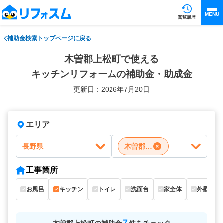
MENU
閲覧履歴
補助金検索トップページに戻る
木曽郡上松町で使える
キッチンリフォームの補助金・助成金
更新日：2026年7月20日
エリア
長野県
木曽郡上松町
工事箇所
お風呂
キッチン
トイレ
洗面台
家全体
外壁
7