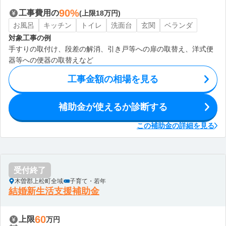
90%
工事費用の
(上限18万円)
お風呂
キッチン
トイレ
洗面台
玄関
ベランダ
対象工事の例
手すりの取付け、段差の解消、引き戸等への扉の取替え、洋式便
器等への便器の取替えなど
工事金額の相場を見る
補助金が使えるか診断する
この補助金の詳細を見る
受付終了
木曽郡上松町全域
子育て・若年
結婚新生活支援補助金
60
上限
万円