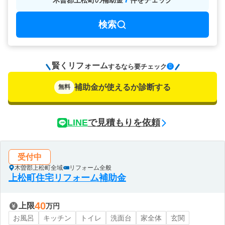
木曽郡上松町
の
補助金
件をチェック
検索
賢くリフォーム
要チェック
するなら
補助金が使えるか診断する
無料
LINE
で見積もりを依頼
受付中
木曽郡上松町全域
リフォーム全般
上松町住宅リフォーム補助金
40
上限
万円
お風呂
キッチン
トイレ
洗面台
家全体
玄関