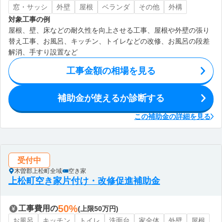
窓・サッシ
外壁
屋根
ベランダ
その他
外構
対象工事の例
屋根、壁、床などの耐久性を向上させる工事、屋根や外壁の張り
替え工事、お風呂、キッチン、トイレなどの改修、お風呂の段差
解消、手すり設置など
工事金額の相場を見る
補助金が使えるか診断する
この補助金の詳細を見る
受付中
木曽郡上松町全域
空き家
上松町空き家片付け・改修促進補助金
50%
工事費用の
(上限50万円)
お風呂
キッチン
トイレ
洗面台
家全体
外壁
屋根