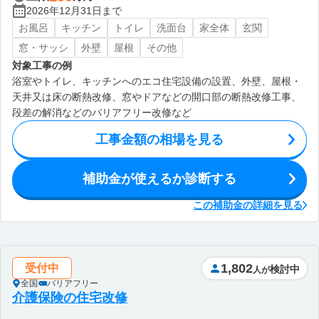
2026年12月31日まで
お風呂
キッチン
トイレ
洗面台
家全体
玄関
窓・サッシ
外壁
屋根
その他
対象工事の例
浴室やトイレ、キッチンへのエコ住宅設備の設置、外壁、屋根・
天井又は床の断熱改修、窓やドアなどの開口部の断熱改修工事、
段差の解消などのバリアフリー改修など
工事金額の相場を見る
補助金が使えるか診断する
この補助金の詳細を見る
1,802
受付中
検討中
人が
全国
バリアフリー
介護保険の住宅改修