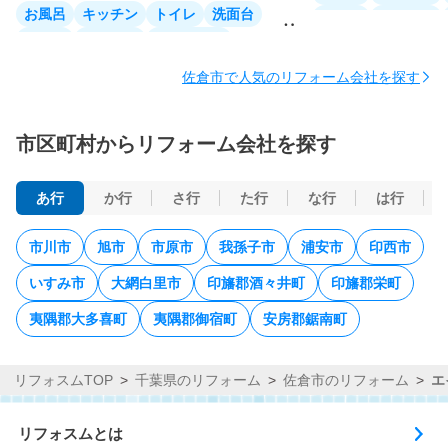
お風呂
キッチン
トイレ
洗面台
家全体
リビング
家全体
リビング
ダイニング
洋室
和室
収納
洋室
和室
収納
廊下
階段
玄関
外壁
屋根
佐倉市で人気のリフォーム会社を探す
玄関
窓・サッシ
ベランダ・バルコニ
ベランダ・バルコニー
市区町村からリフォーム会社を探す
あ行
か行
さ行
た行
な行
は行
市川市
旭市
市原市
我孫子市
浦安市
印西市
いすみ市
大網白里市
印旛郡酒々井町
印旛郡栄町
夷隅郡大多喜町
夷隅郡御宿町
安房郡鋸南町
リフォスムTOP
千葉県のリフォーム
佐倉市のリフォーム
エ
リフォスムとは