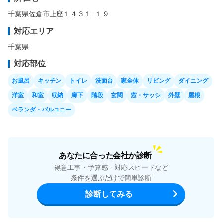
千葉県佐倉市上座１４３１−１９
対応エリア
千葉県
対応部位
お風呂
キッチン
トイレ
洗面台
家全体
リビング
ダイニング
洋室
和室
収納
廊下
階段
玄関
窓・サッシ
外壁
屋根
ベランダ・バルコニー
あなたに合った会社か診断
得意工事・予算感・対応スピードなど
条件を選ぶだけで簡単診断
診断してみる