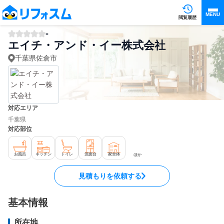
MENU
閲覧履歴
-
エイチ・アンド・イー株式会社
千葉県佐倉市
対応エリア
千葉県
対応部位
お風呂
キッチン
トイレ
洗面台
家全体
ほか
見積もりを依頼する
基本情報
所在地