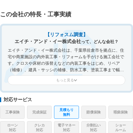
この会社の特長・工事実績
【リフォスム調査】
エイチ・アンド・イー株式会社
って、どんな会社？
エイチ・アンド・イー株式会社は、千葉県佐倉市を拠点に、住
宅や商業施設の内外装工事・リフォームを手がける施工会社で
す。クロスや床材の張替えなどの内装工事をはじめ、リペア
（補修）、建具・サッシの補修、防水工事、塗装工事まで幅広
く対応。建物の傷や劣化部分を必要最小限の工事で原状回復す
るリペア施工にも力を入れており、コストを抑えながら住まい
の美観や機能性を回復できる点が特長です。お客様の要望や予
算に合わせた提案を重視し、打ち合わせから施工まで丁寧なコ
対応サービス
ミュニケーションを心がけながら、住宅・店舗・オフィスなど
さまざまな建物の改修工事を行っています。
見積もり
工事保険
完成保証
賠償保険
瑕疵保険
無料
ローン
クレカ
電子マネー
分割払い
ショー
対応
対応
対応
対応
ルーム