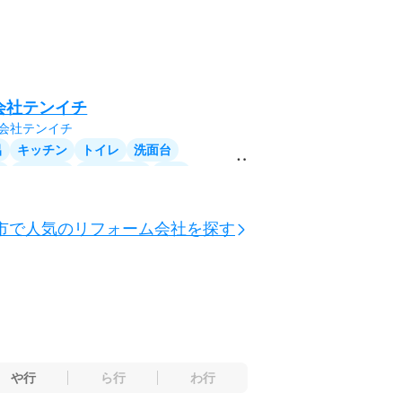
会社テンイチ
呂
キッチン
トイレ
洗面台
体
リビング
ダイニング
洋室
収納
廊下
階段
玄関
サッシ
外壁
屋根
市で人気のリフォーム会社を探す
ンダ・バルコニー
や行
ら行
わ行