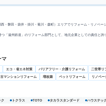
湖西・磐田・袋井・掛川・菊川・森町）エリアでリフォーム・リノベー
持つ「遠州鉄道」のリフォーム部門として、地元企業としての責任と誇りを
のリフォームはもちろん、増改築、全面リノベーション、古い住宅の再
連携して中古物件探しからリノベーションまでワンストップでご提案。
ーマ
て」「触れて」「体感」でき、完成イメージを具体化できます。思い入
ノベーションなど、専門性の高い相談にも丁寧に対応します。
エコ・省エネ対策
バリアフリー・介護リフォーム
二世帯リ
履歴は「住まいのカルテ」として保管。定期点検やメンテナンスなど、
間365日受付で暮らしを見守ります。
中古マンションリフォーム
増改築
ペットリフォーム
リノベー
ションをご検討の方は、ぜひ「遠鉄のリフォーム」にご相談ください。
ック
トクラス
TOTO
タカラスタンダード
ハウステッ