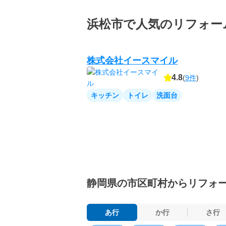
浜松市で人気のリフォー
株式会社イースマイル
4.8
(
9件
)
キッチン
トイレ
洗面台
静岡県の
市区町村からリフォ
あ行
か行
さ行