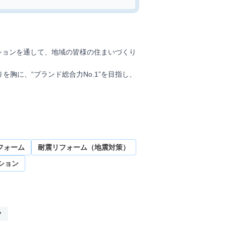
ションを通して、地域の皆様の住まいづくり
胸に、“ブランド総合力No.1”を目指し、
生まで幅広く対応が可能です。さらに遠鉄グ
建物調査にも対応し、「買ってから後悔しな
れのある部分を大切に残しながら再生するデ
フォーム
耐震リフォーム（地震対策）
将来にわたり安心できる体制を整えていま
ション
ク