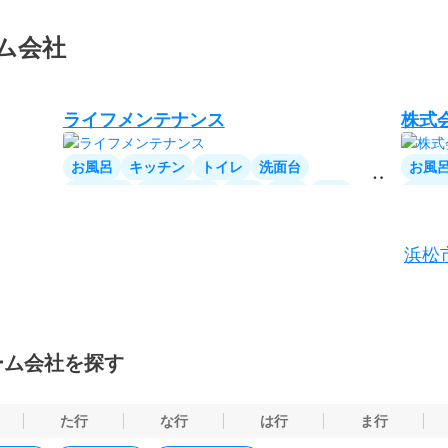
ム会社
ライフメンテナンス
株式
お風呂
キッチン
トイレ
洗面台
お風
リビング
ダイニング
洋室
和室
廊下
家全
階段
玄関
窓・サッシ
和室
窓・
浜松
ベラ
ーム会社を探す
た行
な行
は行
ま行