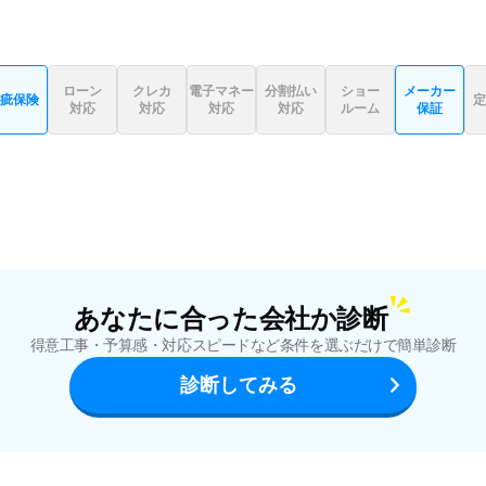
ローン
クレカ
電子マネー
分割払い
ショー
メーカー
疵保険
定
対応
対応
対応
対応
ルーム
保証
あなたに合った会社か診断
得意工事・予算感・対応スピードなど
条件を選ぶだけで簡単診断
診断してみる