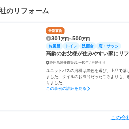
会社のリフォーム
最新事例
301
500
万円
万円
〜
お風呂
トイレ
洗面台
窓・サッシ
高齢のお父様が住みやすい家にリフ
静岡県袋井市
築31〜40年 / 戸建住宅
ユニットバスの浴槽は黒色を選び、上品で落
ました。タイルのお風呂だったころよりも、
りました。
この事例の詳細を見る
この会