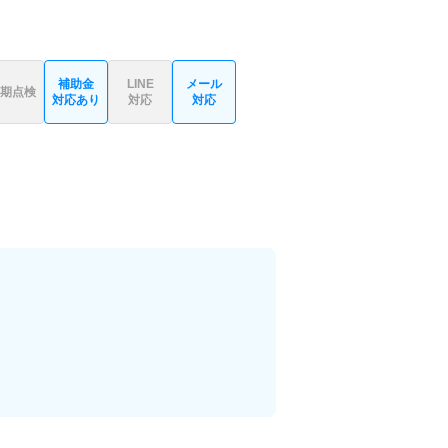
補助金
LINE
メール
期点検
対応あり
対応
対応