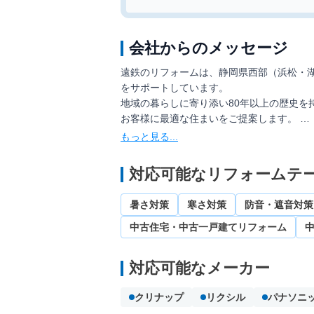
会社からのメッセージ
遠鉄のリフォームは、静岡県西部（浜松・
をサポートしています。
地域の暮らしに寄り添い80年以上の歴史を
お客様に最適な住まいをご提案します。
遠鉄のリフォームは、外壁塗装や水まわり
ループの総合力を活かし、遠鉄の不動産と
い住まい選び」をサポートいたします。
対応可能なリフォームテ
体験館やモデル邸では、設備や素材を「見
ザイン提案や、断熱・耐震性能を高めるリ
暑さ対策
寒さ対策
防音・遮音対策
工事後のアフターサポートも万全で、工事
す。住まいの“かかりつけ医”として、24時
中古住宅・中古一戸建てリフォーム
静岡県西部地域で、リフォーム・リノベー
対応可能なメーカー
クリナップ
リクシル
パナソニ