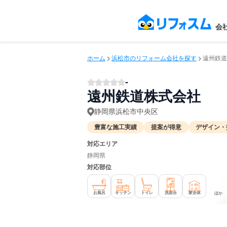
会
ホーム
浜松市のリフォーム会社を探す
遠州鉄道
-
遠州鉄道株式会社
静岡県浜松市中央区
豊富な施工実績
提案が得意
デザイン・
対応エリア
静岡県
対応部位
お風呂
キッチン
トイレ
洗面台
家全体
ほか