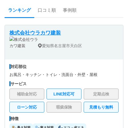
ランキング
口コミ順
事例順
株式会社ウラカワ建装
愛知県名古屋市天白区
対応部位
お風呂・
キッチン・
トイレ・
洗面台・
外壁・
屋根
サービス
補助金対応
LINE対応可
定期点検
ローン対応
瑕疵保険
見積もり無料
特徴
暑さ対策
寒さ対策
エコ・省エネ