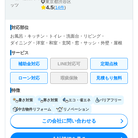
東京都渋谷区
4.5
(
14件
)
対応部位
お風呂・
キッチン・
トイレ・
洗面台・
リビング・
ダイニング・
洋室・
和室・
玄関・
窓・サッシ・
外壁・
屋根
サービス
補助金対応
LINE対応可
定期点検
ローン対応
瑕疵保険
見積もり無料
特徴
暑さ対策
寒さ対策
エコ・省エネ
バリアフリー
中古物件リフォーム
リノベーション
この会社に問い合わせる