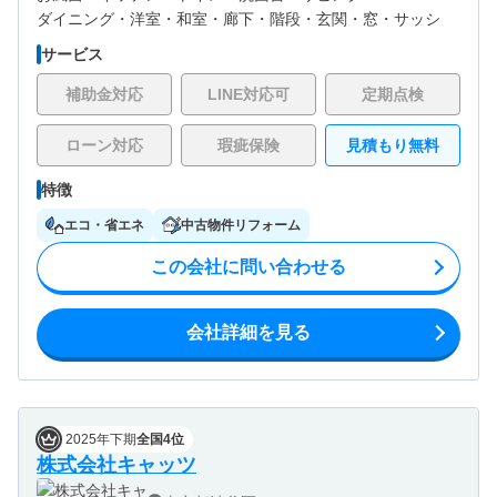
ダイニング・
洋室・
和室・
廊下・
階段・
玄関・
窓・サッシ
サービス
補助金対応
LINE対応可
定期点検
ローン対応
瑕疵保険
見積もり無料
特徴
エコ・省エネ
中古物件リフォーム
この会社に問い合わせる
会社詳細を見る
2025年下期
全国4位
株式会社キャッツ