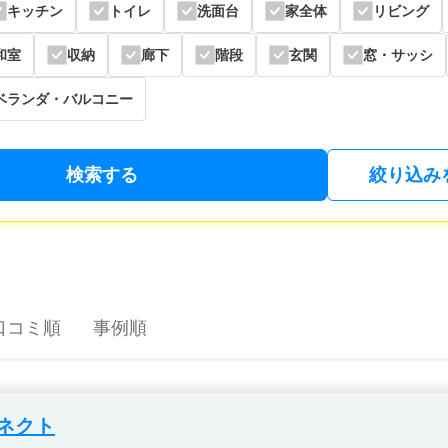
キッチン
トイレ
洗面台
家全体
リビング
和室
収納
廊下
階段
玄関
窓・サッシ
ベランダ・バルコニー
検索する
絞り込み
口コミ順
事例順
ネクト