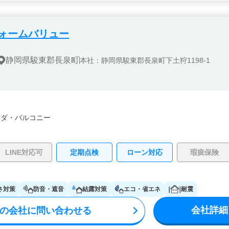
ォームバリュー
静岡県駿東郡長泉町
本社：静岡県駿東郡長泉町下土狩1198-1
ンダ・バルコニー
LINE対応可
定期点検
ローン対応
瑕疵保険
さ対策
防音・遮音
結露対策
エコ・省エネ
耐震
会社詳細
の会社に問い合わせる