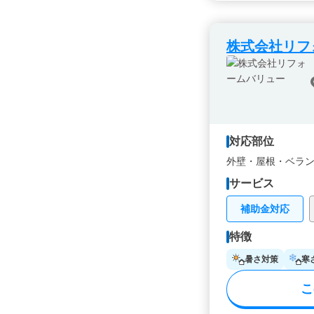
株式会社リフ
対応部位
外壁・
屋根・
ベラ
サービス
補助金対応
特徴
暑さ対策
寒
こ