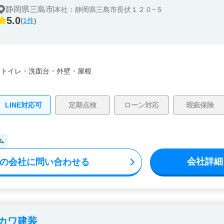
静岡県三島市
本社：静岡県三島市長伏１２０−５
5.0
(
1件
)
・
トイレ・
洗面台・
外壁・
屋根
LINE対応可
定期点検
ローン対応
瑕疵保険
ム
会社詳細
の会社に問い合わせる
カワ建装