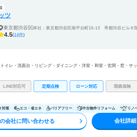
位
ッツ
東京都渋谷区
本社：東京都渋谷区南平台町15-13 帝都渋谷ビル６
4.5
(
14件
)
・
トイレ・
洗面台・
リビング・
ダイニング・
洋室・
和室・
玄関・
窓・サ
LINE対応可
定期点検
ローン対応
瑕疵保険
さ対策
エコ・省エネ
バリアフリー
中古物件リフォーム
リノ
会社詳細
の会社に問い合わせる