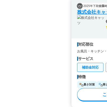
2025年下期
全国4
株式会社キャ
対応部位
お風呂・
キッチン
サービス
補助金対応
特徴
暑さ対策
寒
こ