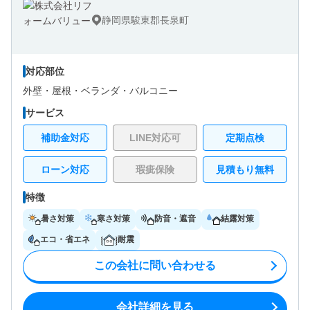
静岡県駿東郡長泉町
対応部位
外壁・
屋根・
ベランダ・バルコニー
サービス
補助金対応
LINE対応可
定期点検
ローン対応
瑕疵保険
見積もり無料
特徴
暑さ対策
寒さ対策
防音・遮音
結露対策
エコ・省エネ
耐震
この会社に問い合わせる
会社詳細を見る