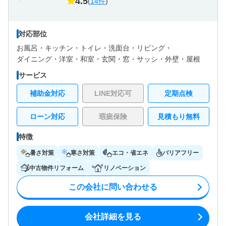
4.5
(
14件
)
対応部位
お風呂・
キッチン・
トイレ・
洗面台・
リビング・
ダイニング・
洋室・
和室・
玄関・
窓・サッシ・
外壁・
屋根
サービス
補助金対応
LINE対応可
定期点検
ローン対応
瑕疵保険
見積もり無料
特徴
暑さ対策
寒さ対策
エコ・省エネ
バリアフリー
中古物件リフォーム
リノベーション
この会社に問い合わせる
会社詳細を見る