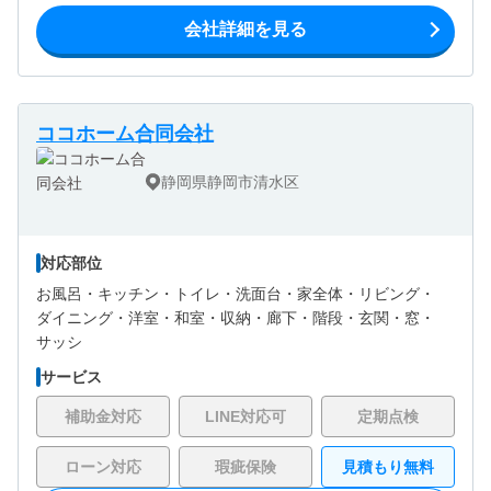
会社詳細を見る
ココホーム合同会社
静岡県静岡市清水区
対応部位
お風呂・
キッチン・
トイレ・
洗面台・
家全体・
リビング・
ダイニング・
洋室・
和室・
収納・
廊下・
階段・
玄関・
窓・
サッシ
サービス
補助金対応
LINE対応可
定期点検
ローン対応
瑕疵保険
見積もり無料