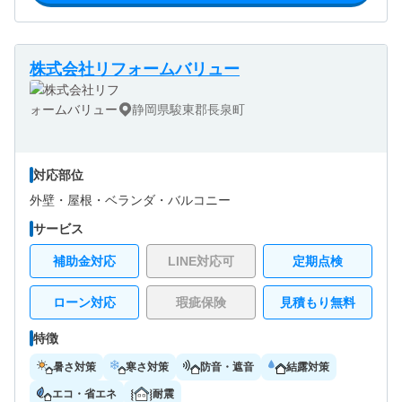
株式会社リフォームバリュー
静岡県駿東郡長泉町
対応部位
外壁・
屋根・
ベランダ・バルコニー
サービス
補助金対応
LINE対応可
定期点検
ローン対応
瑕疵保険
見積もり無料
特徴
暑さ対策
寒さ対策
防音・遮音
結露対策
エコ・省エネ
耐震