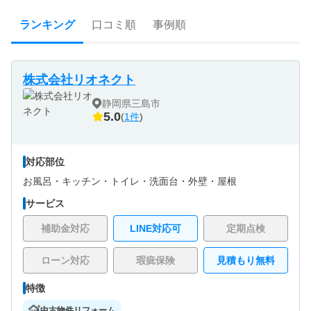
ランキング
口コミ順
事例順
株式会社リオネクト
静岡県三島市
5.0
(
1件
)
対応部位
お風呂・
キッチン・
トイレ・
洗面台・
外壁・
屋根
サービス
補助金対応
LINE対応可
定期点検
ローン対応
瑕疵保険
見積もり無料
特徴
中古物件リフォーム