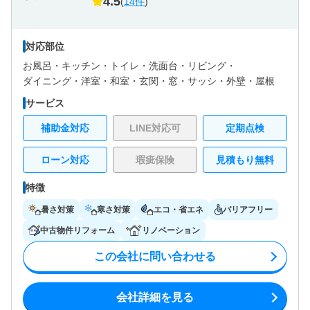
4.5
(
14件
)
対応部位
お風呂・
キッチン・
トイレ・
洗面台・
リビング・
ダイニング・
洋室・
和室・
玄関・
窓・サッシ・
外壁・
屋根
サービス
補助金対応
LINE対応可
定期点検
ローン対応
瑕疵保険
見積もり無料
特徴
暑さ対策
寒さ対策
エコ・省エネ
バリアフリー
中古物件リフォーム
リノベーション
この会社に問い合わせる
会社詳細を見る