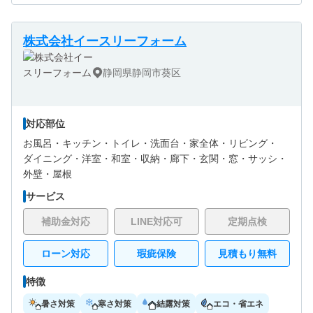
株式会社イースリーフォーム
静岡県静岡市葵区
対応部位
お風呂・
キッチン・
トイレ・
洗面台・
家全体・
リビング・
ダイニング・
洋室・
和室・
収納・
廊下・
玄関・
窓・サッシ・
外壁・
屋根
サービス
補助金対応
LINE対応可
定期点検
ローン対応
瑕疵保険
見積もり無料
特徴
暑さ対策
寒さ対策
結露対策
エコ・省エネ