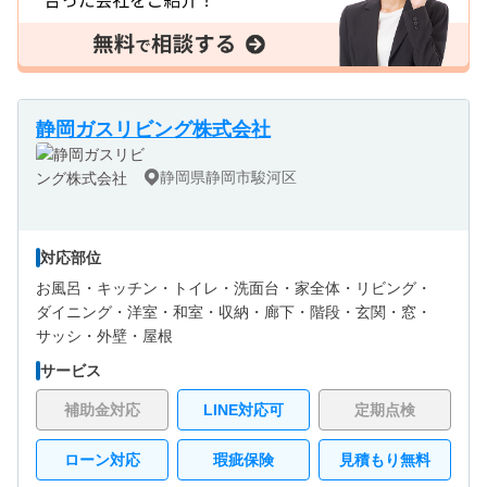
静岡ガスリビング株式会社
静岡県静岡市駿河区
対応部位
お風呂・
キッチン・
トイレ・
洗面台・
家全体・
リビング・
ダイニング・
洋室・
和室・
収納・
廊下・
階段・
玄関・
窓・
サッシ・
外壁・
屋根
サービス
補助金対応
LINE対応可
定期点検
ローン対応
瑕疵保険
見積もり無料