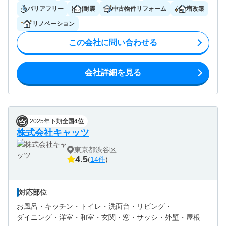
バリアフリー
耐震
中古物件リフォーム
増改築
リノベーション
この会社に問い合わせる
会社詳細を見る
2025年下期
全国4位
株式会社キャッツ
東京都渋谷区
4.5
(
14件
)
対応部位
お風呂・
キッチン・
トイレ・
洗面台・
リビング・
ダイニング・
洋室・
和室・
玄関・
窓・サッシ・
外壁・
屋根