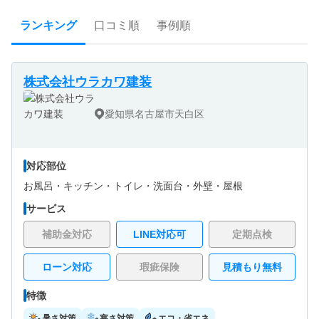
ランキング
口コミ順
事例順
株式会社ウラカワ建装
愛知県名古屋市天白区
対応部位
お風呂・
キッチン・
トイレ・
洗面台・
外壁・
屋根
サービス
補助金対応
LINE対応可
定期点検
ローン対応
瑕疵保険
見積もり無料
特徴
暑さ対策
寒さ対策
エコ・省エネ