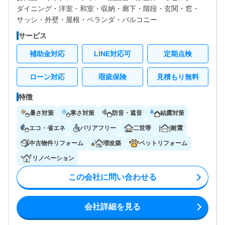
ダイニング・
洋室・
和室・
収納・
廊下・
階段・
玄関・
窓・
サッシ・
外壁・
屋根・
ベランダ・バルコニー
サービス
補助金対応
LINE対応可
定期点検
ローン対応
瑕疵保険
見積もり無料
特徴
暑さ対策
寒さ対策
防音・遮音
結露対策
エコ・省エネ
バリアフリー
二世帯
耐震
中古物件リフォーム
増改築
ペットリフォーム
リノベーション
この会社に問い合わせる
会社詳細を見る