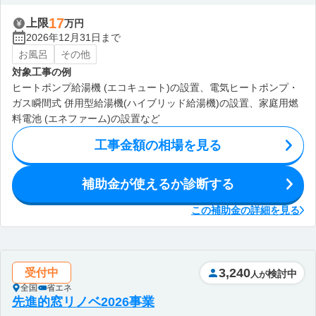
17
上限
万円
2026年12月31日まで
お風呂
その他
対象工事の例
ヒートポンプ給湯機 (エコキュート)の設置、電気ヒートポンプ・
ガス瞬間式 併用型給湯機(ハイブリッド給湯機)の設置、家庭用燃
料電池 (エネファーム)の設置など
工事金額の相場を見る
補助金が使えるか診断する
この補助金の詳細を見る
3,240
受付中
検討中
人が
全国
省エネ
先進的窓リノベ2026事業