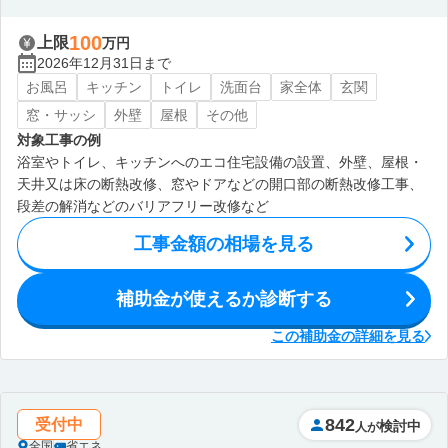
100
上限
万円
2026年12月31日まで
お風呂
キッチン
トイレ
洗面台
家全体
玄関
窓・サッシ
外壁
屋根
その他
対象工事の例
浴室やトイレ、キッチンへのエコ住宅設備の設置、外壁、屋根・
天井又は床の断熱改修、窓やドアなどの開口部の断熱改修工事、
段差の解消などのバリアフリー改修など
工事金額の相場を見る
補助金が使えるか診断する
この補助金の詳細を見る
842
受付中
検討中
人が
全国
省エネ