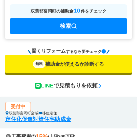
10
双葉郡富岡町
の
補助金
件をチェック
検索
賢くリフォーム
要チェック
するなら
補助金が使えるか診断する
無料
LINE
で見積もりを依頼
受付中
双葉郡富岡町全域
移住定住
定住化促進対策住宅助成金
15%
工事費用の
(上限300万円)