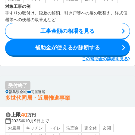
対象工事の例
手すりの取付け、段差の解消、引き戸等への扉の取替え、洋式便
器等への便器の取替えなど
工事金額の相場を見る
補助金が使えるか診断する
この補助金の詳細を見る
受付終了
福島県全域
同居近居
多世代同居・近居推進事業
40
上限
万円
2025年10月9日まで
お風呂
キッチン
トイレ
洗面台
家全体
玄関