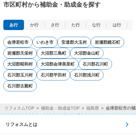
市区町村から補助金・助成金を探す
あ行
か行
さ行
た行
な行
は行
会津若松市
いわき市
安達郡大玉村
岩瀬郡鏡石町
岩瀬郡天栄村
大沼郡三島町
大沼郡金山町
大沼郡昭和村
大沼郡会津美里町
石川郡石川町
石川郡玉川村
石川郡平田村
石川郡浅川町
石川郡古殿町
リフォスムTOP
補助金・助成金TOP
福島県
会津若松市の補
リフォスムとは