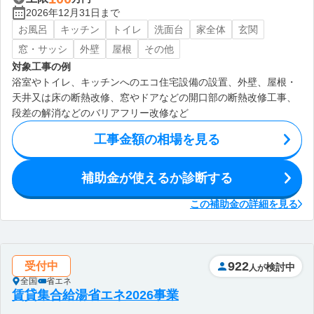
2026年12月31日まで
お風呂
キッチン
トイレ
洗面台
家全体
玄関
窓・サッシ
外壁
屋根
その他
対象工事の例
浴室やトイレ、キッチンへのエコ住宅設備の設置、外壁、屋根・
天井又は床の断熱改修、窓やドアなどの開口部の断熱改修工事、
段差の解消などのバリアフリー改修など
工事金額の相場を見る
補助金が使えるか診断する
この補助金の詳細を見る
922
受付中
検討中
人が
全国
省エネ
賃貸集合給湯省エネ2026事業