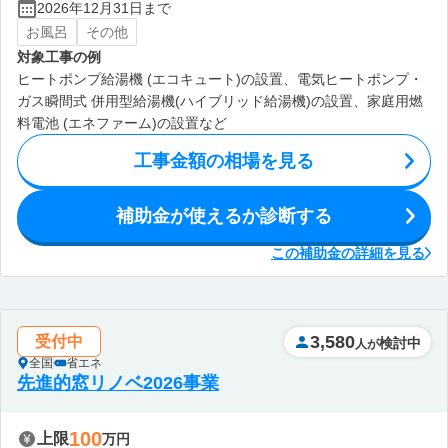
2026年12月31日まで
お風呂
その他
対象工事の例
ヒートポンプ給湯機 (エコキュート)の設置、電気ヒートポンプ・
ガス瞬間式 併用型給湯機(ハイブリッド給湯機)の設置、家庭用燃
料電池 (エネファーム)の設置など
工事金額の相場を見る
補助金が使えるか診断する
この補助金の詳細を見る
3,580
受付中
検討中
人が
全国
省エネ
先進的窓リノベ2026事業
100
上限
万円