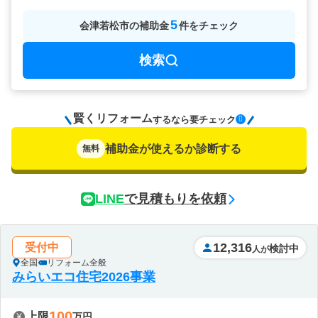
5
会津若松市
の
補助金
件をチェック
検索
賢くリフォーム
要チェック
するなら
補助金が使えるか診断する
無料
LINE
で見積もりを依頼
12,316
受付中
検討中
人が
全国
リフォーム全般
みらいエコ住宅2026事業
100
上限
万円