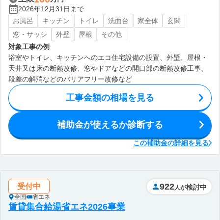
2026年12月31日まで
お風呂
キッチン
トイレ
洗面台
家全体
玄関
窓・サッシ
外壁
屋根
その他
対象工事の例
浴室やトイレ、キッチンへのエコ住宅設備の設置、外壁、屋根・
天井又は床の断熱改修、窓やドアなどの開口部の断熱改修工事、
段差の解消などのバリアフリー改修など
工事金額の相場を見る
補助金が使えるか診断する
この補助金の詳細を見る
922
受付中
検討中
人が
全国
省エネ
賃貸集合給湯省エネ2026事業