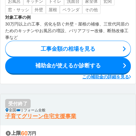
お風呂
キッチン
トイレ
洗面台
家全体
玄関
窓・サッシ
外壁
屋根
ベランダ
その他
対象工事の例
30万円以上の工事、劣化を防ぐ外壁・屋根の補修、三世代同居の
ためのキッチンやお風呂の増設、バリアフリー改修、断熱改修工
事など
工事金額の相場を見る
補助金が使えるか診断する
この補助金の詳細を見る
受付終了
全国
リフォーム全般
子育てグリーン住宅支援事業
60
上限
万円