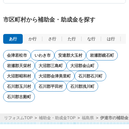
市区町村から補助金・助成金を探す
あ行
か行
さ行
た行
な行
は行
会津若松市
いわき市
安達郡大玉村
岩瀬郡鏡石町
岩瀬郡天栄村
大沼郡三島町
大沼郡金山町
大沼郡昭和村
大沼郡会津美里町
石川郡石川町
石川郡玉川村
石川郡平田村
石川郡浅川町
石川郡古殿町
リフォスムTOP
補助金・助成金TOP
福島県
伊達市の補助金