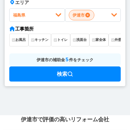
エリア
福島県
伊達市
工事箇所
お風呂
キッチン
トイレ
洗面台
家全体
外壁
5
伊達市
の
補助金
件をチェック
検索
伊達市で評価の高いリフォーム会社