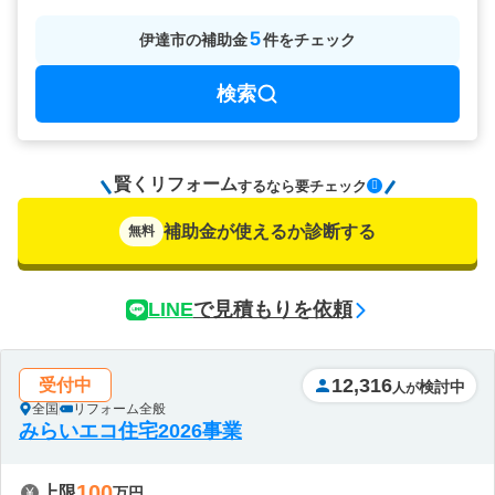
5
伊達市
の
補助金
件をチェック
検索
賢くリフォーム
要チェック
するなら
補助金が使えるか診断する
無料
LINE
で見積もりを依頼
12,316
受付中
検討中
人が
全国
リフォーム全般
みらいエコ住宅2026事業
100
上限
万円