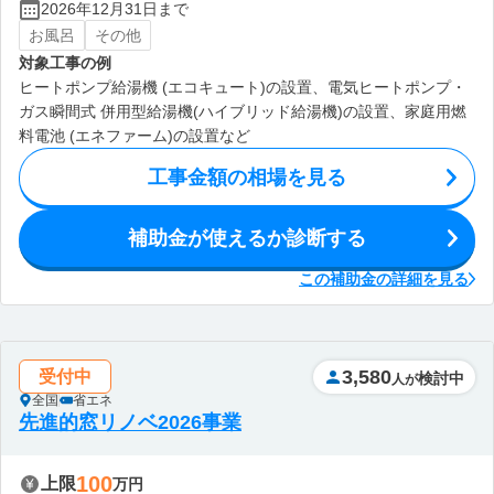
2026年12月31日まで
お風呂
その他
対象工事の例
ヒートポンプ給湯機 (エコキュート)の設置、電気ヒートポンプ・
ガス瞬間式 併用型給湯機(ハイブリッド給湯機)の設置、家庭用燃
料電池 (エネファーム)の設置など
工事金額の相場を見る
補助金が使えるか診断する
この補助金の詳細を見る
3,580
受付中
検討中
人が
全国
省エネ
先進的窓リノベ2026事業
100
上限
万円