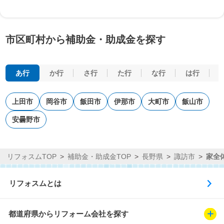
市区町村から補助金・助成金を探す
あ行
か行
さ行
た行
な行
は行
上田市
岡谷市
飯田市
伊那市
大町市
飯山市
安曇野市
リフォスムTOP
補助金・助成金TOP
長野県
諏訪市
家全
リフォスムとは
都道府県からリフォーム会社を探す