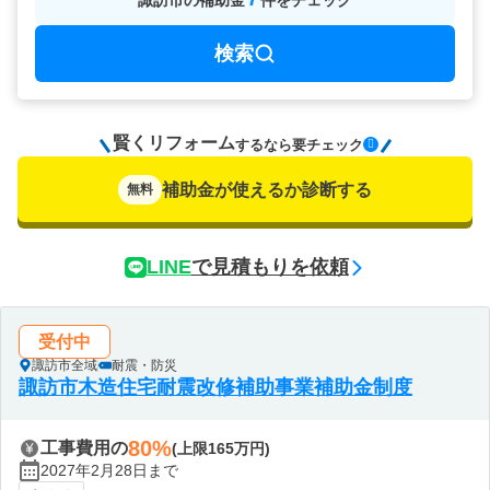
諏訪市
の
補助金
件をチェック
検索
賢くリフォーム
要チェック
するなら
補助金が使えるか診断する
無料
LINE
で見積もりを依頼
受付中
諏訪市全域
耐震・防災
諏訪市木造住宅耐震改修補助事業補助金制度
80%
工事費用の
(上限165万円)
2027年2月28日まで