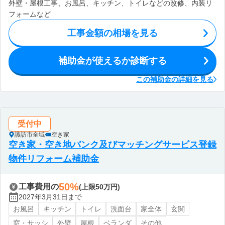
外壁・屋根工事、お風呂、キッチン、トイレなどの改修、内装リ
フォームなど
工事金額の相場を見る
補助金が使えるか診断する
この補助金の詳細を見る
受付中
諏訪市全域
空き家
空き家・空き地バンク及びマッチングサービス登録
物件リフォーム補助金
50%
工事費用の
(上限50万円)
2027年3月31日まで
お風呂
キッチン
トイレ
洗面台
家全体
玄関
窓・サッシ
外壁
屋根
ベランダ
その他