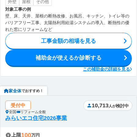
外壁
屋根
その他
対象工事の例
壁、床、天井、屋根の断熱改修、お風呂、キッチン、トイレ等の
バリアフリー工事、太陽熱利用給湯システムの導入、断熱性の優
れた窓にリフォームなど
工事金額の相場を見る
補助金が使えるか診断する
この補助金の詳細を見る
家全体
でおすすめ！
10,713
受付中
検討中
人が
全国
リフォーム全般
みらいエコ住宅2026事業
100
上限
万円