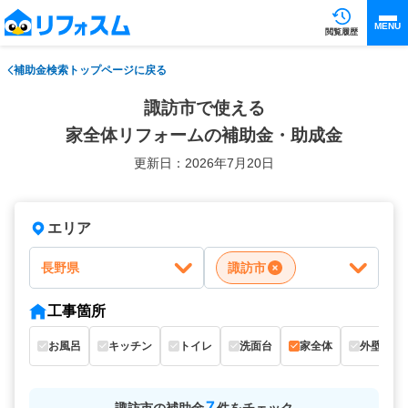
MENU
閲覧履歴
補助金検索トップページに戻る
諏訪市で使える
家全体リフォームの補助金・助成金
更新日：2026年7月20日
エリア
長野県
諏訪市
工事箇所
お風呂
キッチン
トイレ
洗面台
家全体
外壁
7