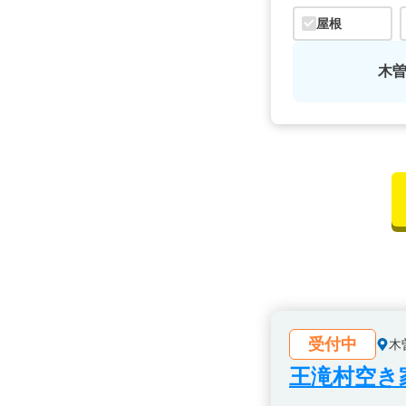
屋根
木
受付中
木
王滝村空き