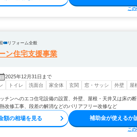
この
国
リフォーム全般
ーン住宅支援事業
2025年12月31日まで
ン
トイレ
洗面台
家全体
玄関
窓・サッシ
外壁
屋
ッチンへのエコ住宅設備の設置、外壁、屋根・天井又は床の断
熱改修工事、段差の解消などのバリアフリー改修など
補助金が使えるか
金額の相場を見る
この