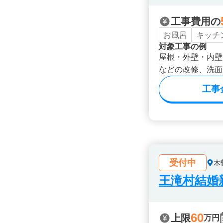
工事費用の
お風呂
キッチ
対象工事の例
屋根・外壁・内壁
などの改修、洗面
工事
受付中
木
王滝村結婚
60
上限
万円