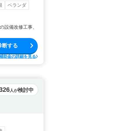
根
ベランダ
の設備改修工事、
診断する
補助金の詳細を見る
326
検討中
人が
他