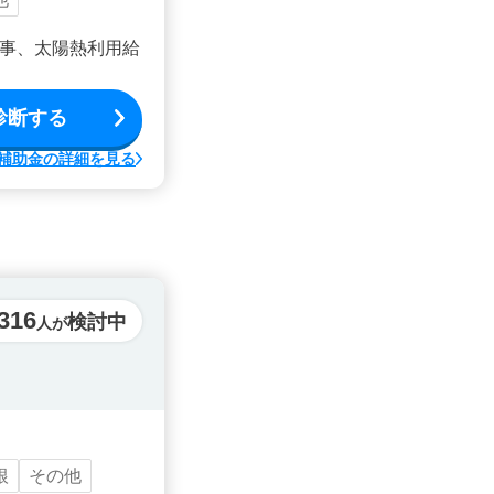
事、太陽熱利用給
診断する
補助金の詳細を見る
316
検討中
人が
根
その他