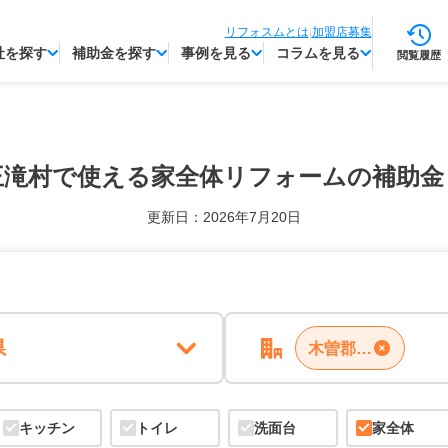
リフォスムとは
|
加盟店募集
社を探す
補助金を探す
事例を見る
コラムを見る
閲覧履歴
王滝村で使える
家全体リフォームの補助金
更新日：2026年7月20日
県
木曽郡王滝村
キッチン
トイレ
洗面台
家全体