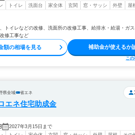
ン
トイレ
洗面台
家全体
玄関
窓・サッシ
外壁
屋
、トイレなどの改修、洗面所の改修工事、給排水・給湯・ガス
改修工事など
補助金が使えるか
金額の相場を見る
この
野県全域
省エネ
ロエネ住宅助成金
円
2027年3月15日まで
ン
トイレ
家全体
玄関
窓・サッシ
外壁
屋根
その