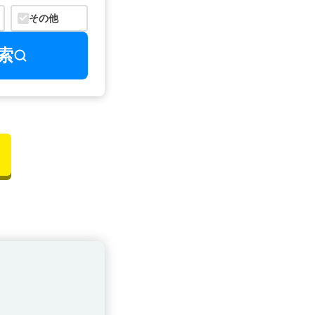
その他
索