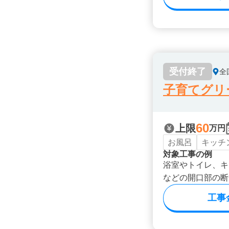
受付終了
全
子育てグリ
60
上限
万円
お風呂
キッチ
対象工事の例
浴室やトイレ、キ
などの開口部の断
工事