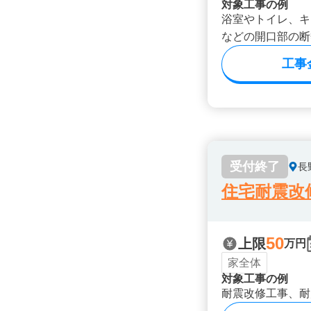
対象工事の例
浴室やトイレ、キ
などの開口部の断
工事
受付終了
長
住宅耐震改
50
上限
万円
家全体
対象工事の例
耐震改修工事、耐