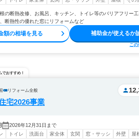
根の断熱改修、お風呂、キッチン、トイレ等のバリアフリー工
、断熱性の優れた窓にリフォームなど
補助金が使えるか
金額の相場を見る
この
ムでおすすめ！
12,
国
リフォーム全般
宅2026事業
円
2026年12月31日まで
ン
トイレ
洗面台
家全体
玄関
窓・サッシ
外壁
屋