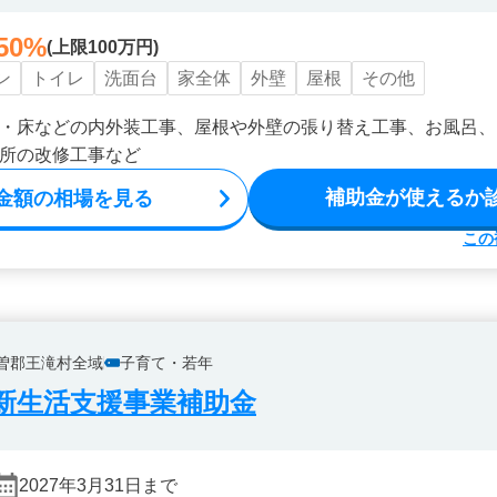
50%
(上限100万円)
ン
トイレ
洗面台
家全体
外壁
屋根
その他
・床などの内外装工事、屋根や外壁の張り替え工事、お風呂、
所の改修工事など
補助金が使えるか
金額の相場を見る
この
曽郡王滝村全域
子育て・若年
新生活支援事業補助金
2027年3月31日まで