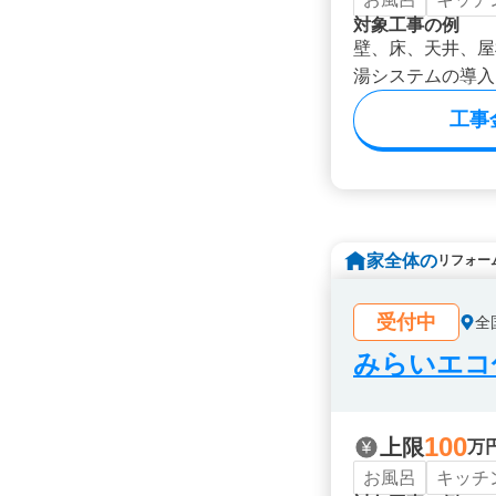
対象工事の例
壁、床、天井、屋
湯システムの導入
工事
家全体の
リフォー
受付中
全
みらいエコ住
100
上限
万
お風呂
キッチ