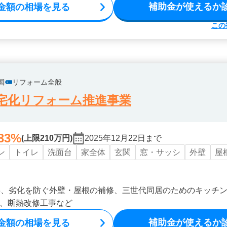
補助金が使えるか
金額の相場を見る
この
国
リフォーム全般
宅化リフォーム推進事業
33%
(上限210万円)
2025年12月22日まで
ン
トイレ
洗面台
家全体
玄関
窓・サッシ
外壁
屋
事、劣化を防ぐ外壁・屋根の補修、三世代同居のためのキッチ
、断熱改修工事など
補助金が使えるか
金額の相場を見る