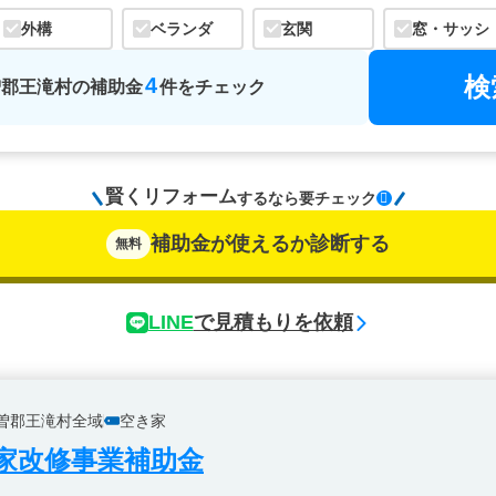
外構
ベランダ
玄関
窓・サッシ
検
4
曽郡王滝村
の
補助金
件をチェック
賢くリフォーム
するなら
要チェック
補助金が使えるか診断する
無料
LINE
で見積もりを依頼
曽郡王滝村全域
空き家
家改修事業補助金