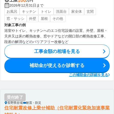
100
上限
万円
2026年12月31日まで
お風呂
キッチン
トイレ
洗面台
家全体
玄関
窓・サッシ
外壁
屋根
その他
対象工事の例
浴室やトイレ、キッチンへのエコ住宅設備の設置、外壁、屋根・
天井又は床の断熱改修、窓やドアなどの開口部の断熱改修工事、
段差の解消などのバリアフリー改修など
工事金額の相場を見る
補助金が使えるか診断する
この補助金の詳細を見る
受付終了
長野県全域
耐震・防災
住宅耐震改修上乗せ補助（住宅耐震化緊急加速事業