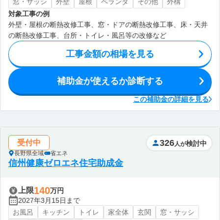
窓・サッシ
外壁
屋根
ベランダ
その他
外構
対象工事の例
外壁・屋根の断熱改修工事、窓・ドアの断熱改修工事、床・天井
の断熱改修工事、台所・トイレ・風呂等の改修など
工事金額の相場を見る
補助金が使えるか診断する
この補助金の詳細を見る
326
受付中
検討中
人が
長野県全域
省エネ
信州健康ゼロエネ住宅助成金
140
上限
万円
2027年3月15日まで
お風呂
キッチン
トイレ
家全体
玄関
窓・サッシ