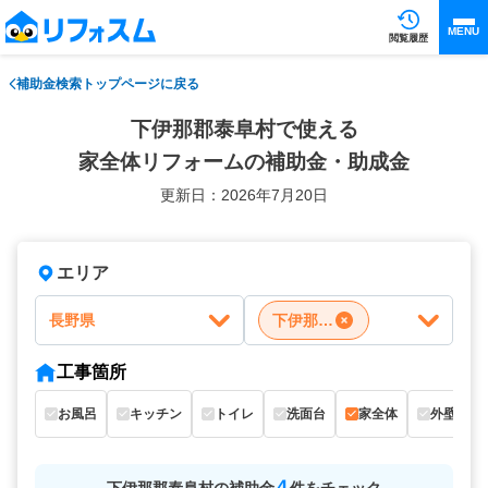
MENU
閲覧履歴
補助金検索トップページに戻る
下伊那郡泰阜村で使える
家全体リフォームの補助金・助成金
更新日：2026年7月20日
エリア
長野県
下伊那郡泰阜村
工事箇所
お風呂
キッチン
トイレ
洗面台
家全体
外壁
4