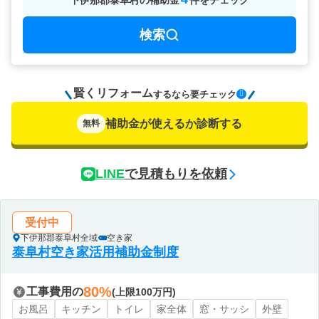
下伊那郡泰阜村
の
補助金
件をチェック
検索
賢くリフォーム
要チェック
するなら
補助金が使えるか診断する
無料
LINE
で見積もりを依頼
受付中
下伊那郡泰阜村全域
空き家
泰阜村空き家活用補助金制度
80%
工事費用の
(上限100万円)
お風呂
キッチン
トイレ
家全体
窓・サッシ
外壁