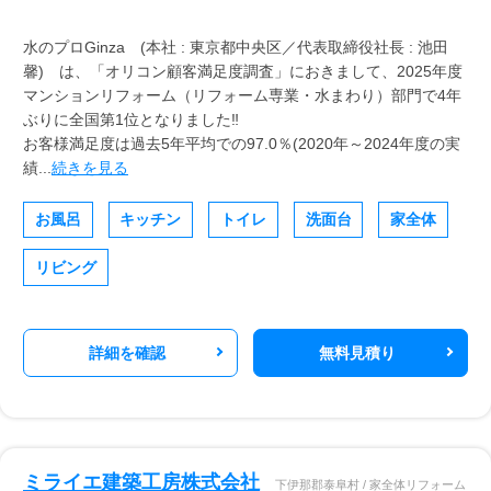
水のプロGinza (本社 : 東京都中央区／代表取締役社長 : 池田
馨) は、「オリコン顧客満足度調査」におきまして、2025年度
マンションリフォーム（リフォーム専業・水まわり）部門で4年
ぶりに全国第1位となりました‼
お客様満足度は過去5年平均での97.0％(2020年～2024年度の実
績...
続きを見る
お風呂
キッチン
トイレ
洗面台
家全体
リビング
詳細を確認
無料見積り
ミライエ建築工房株式会社
下伊那郡泰阜村 / 家全体リフォーム