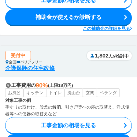
工事金額の相場を見る
補助金が使えるか診断する
この補助金の詳細を見る
1,802
受付中
検討中
人が
全国
バリアフリー
介護保険の住宅改修
90%
工事費用の
(上限18万円)
お風呂
キッチン
トイレ
洗面台
玄関
ベランダ
対象工事の例
手すりの取付け、段差の解消、引き戸等への扉の取替え、洋式便
器等への便器の取替えなど
工事金額の相場を見る