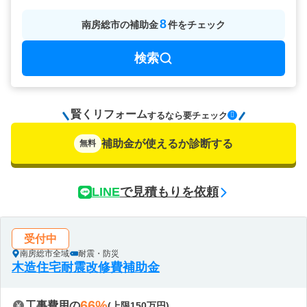
8
南房総市
の
補助金
件をチェック
検索
賢くリフォーム
要チェック
するなら
補助金が使えるか診断する
無料
LINE
で見積もりを依頼
受付中
南房総市全域
耐震・防災
木造住宅耐震改修費補助金
66%
工事費用の
(上限150万円)