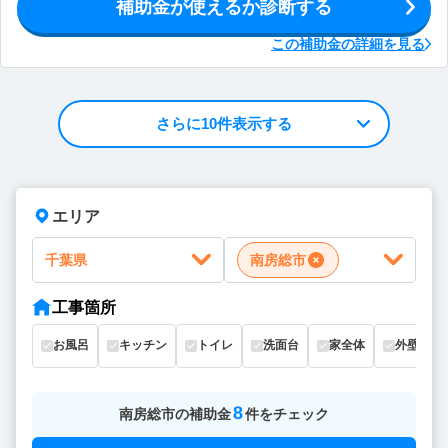
補助金が使えるか診断する
この補助金の詳細を見る
さらに10件表示する
エリア
千葉県
南房総市
工事箇所
お風呂
キッチン
トイレ
洗面台
家全体
外壁
8
南房総市
の
補助金
件をチェック