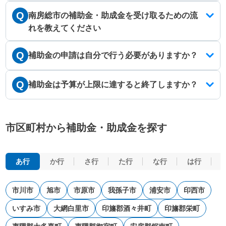
Q
南房総市の補助金・助成金を受け取るための流
れを教えてください
Q
補助金の申請は自分で行う必要がありますか？
Q
補助金は予算が上限に達すると終了しますか？
市区町村から補助金・助成金を探す
あ行
か行
さ行
た行
な行
は行
市川市
旭市
市原市
我孫子市
浦安市
印西市
いすみ市
大網白里市
印旛郡酒々井町
印旛郡栄町