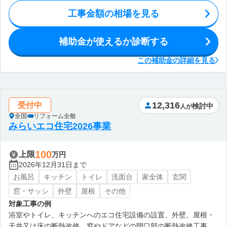
工事金額の相場を見る
補助金が使えるか診断する
この補助金の詳細を見る
12,316
受付中
検討中
人が
全国
リフォーム全般
みらいエコ住宅2026事業
100
上限
万円
2026年12月31日まで
お風呂
キッチン
トイレ
洗面台
家全体
玄関
窓・サッシ
外壁
屋根
その他
対象工事の例
浴室やトイレ、キッチンへのエコ住宅設備の設置、外壁、屋根・
天井又は床の断熱改修、窓やドアなどの開口部の断熱改修工事、