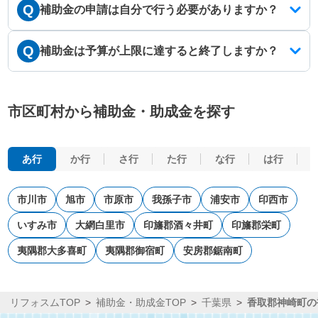
Q
補助金の申請は自分で行う必要がありますか？
Q
補助金は予算が上限に達すると終了しますか？
市区町村から補助金・助成金を探す
あ行
か行
さ行
た行
な行
は行
市川市
旭市
市原市
我孫子市
浦安市
印西市
いすみ市
大網白里市
印旛郡酒々井町
印旛郡栄町
夷隅郡大多喜町
夷隅郡御宿町
安房郡鋸南町
リフォスムTOP
補助金・助成金TOP
千葉県
香取郡神崎町の