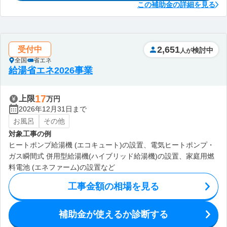
この補助金の詳細を見る
2,651
受付中
検討中
人が
全国
省エネ
給湯省エネ2026事業
17
上限
万円
2026年12月31日まで
お風呂
その他
対象工事の例
ヒートポンプ給湯機 (エコキュート)の設置、電気ヒートポンプ・
ガス瞬間式 併用型給湯機(ハイブリッド給湯機)の設置、家庭用燃
料電池 (エネファーム)の設置など
工事金額の相場を見る
補助金が使えるか診断する