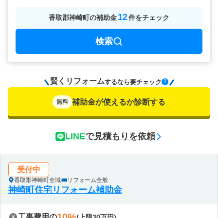
12
香取郡神崎町
の
補助金
件をチェック
検索
賢くリフォーム
要チェック
するなら
補助金が使えるか診断する
無料
LINE
で見積もりを依頼
受付中
香取郡神崎町全域
リフォーム全般
神崎町住宅リフォーム補助金
10%
工事費用の
(上限30万円)