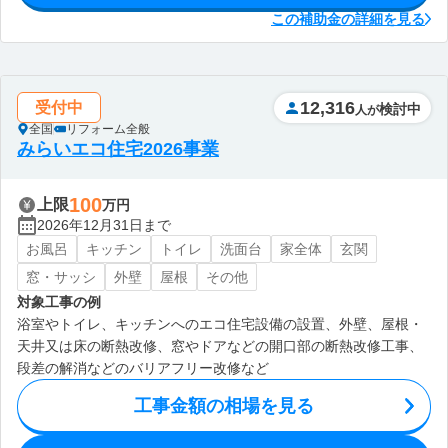
この補助金の詳細を見る
12,316
受付中
検討中
人が
全国
リフォーム全般
みらいエコ住宅2026事業
100
上限
万円
2026年12月31日まで
お風呂
キッチン
トイレ
洗面台
家全体
玄関
窓・サッシ
外壁
屋根
その他
対象工事の例
浴室やトイレ、キッチンへのエコ住宅設備の設置、外壁、屋根・
天井又は床の断熱改修、窓やドアなどの開口部の断熱改修工事、
段差の解消などのバリアフリー改修など
工事金額の相場を見る