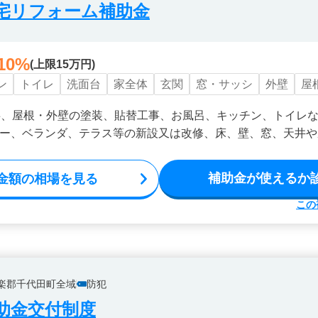
宅リフォーム補助金
10%
(上限15万円)
ン
トイレ
洗面台
家全体
玄関
窓・サッシ
外壁
屋
事、屋根・外壁の塗装、貼替工事、お風呂、キッチン、トイレ
ー、ベランダ、テラス等の新設又は改修、床、壁、窓、天井や
補助金が使えるか
金額の相場を見る
この
楽郡千代田町全域
防犯
助金交付制度