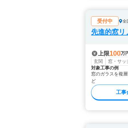
受付中
全
先進的窓リノ
100
上限
万
玄関
窓・サッ
対象工事の例
窓のガラスを複層
ど
工事