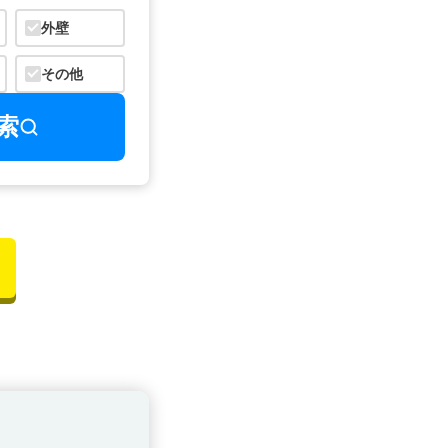
外壁
その他
索