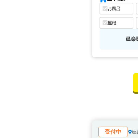
お風呂
屋根
邑楽
受付中
邑