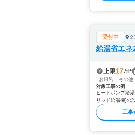
受付中
全
給湯省エネ2
17
上限
万円
お風呂
その他
対象工事の例
ヒートポンプ給湯
リッド給湯機)の
工事