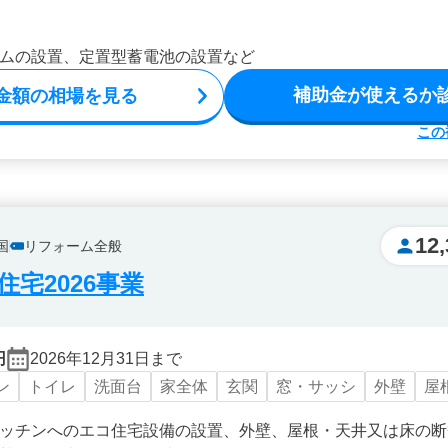
ムの設置、定置型蓄電池の設置など
補助金が使えるか
金額の相場を見る
この
12,
国
リフォーム全般
宅2026事業
円
2026年12月31日まで
ン
トイレ
洗面台
家全体
玄関
窓・サッシ
外壁
屋
ッチンへのエコ住宅設備の設置、外壁、屋根・天井又は床の断