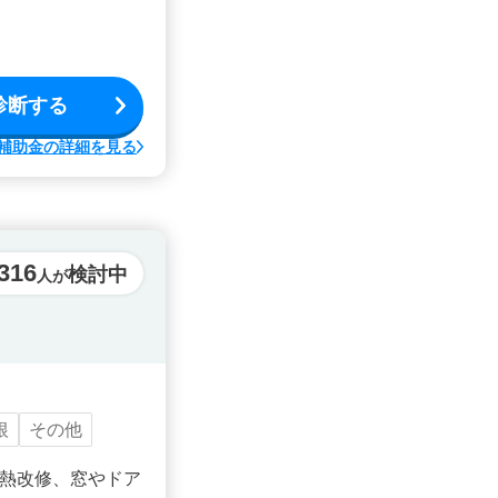
診断する
補助金の詳細を見る
316
検討中
人が
根
その他
熱改修、窓やドア