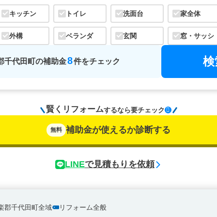
キッチン
トイレ
洗面台
家全体
外構
ベランダ
玄関
窓・サッシ
検
8
郡千代田町
の
補助金
件をチェック
賢くリフォーム
するなら
要チェック
補助金が使えるか診断する
無料
LINE
で見積もりを依頼
楽郡千代田町全域
リフォーム全般