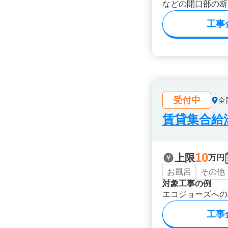
などの開口部の断
工事
受付中
全
賃貸集合給湯
10
上限
万円
お風呂
その他
対象工事の例
エコジョーズへの
工事