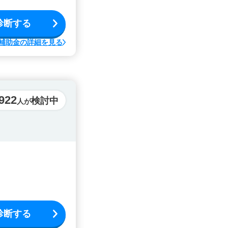
診断する
補助金の詳細を見る
922
検討中
人が
診断する