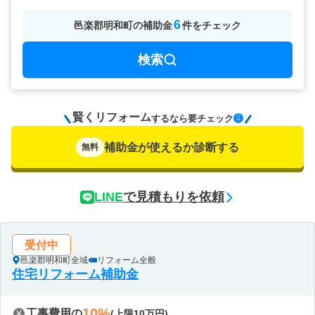
6
邑楽郡明和町
の
補助金
件をチェック
検索
賢くリフォーム
要チェック
するなら
補助金が使えるか診断する
無料
LINE
で見積もりを依頼
受付中
邑楽郡明和町全域
リフォーム全般
住宅リフォーム補助金
10%
工事費用の
(上限10万円)