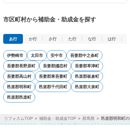
市区町村から補助金・助成金を探す
あ行
か行
さ行
た行
な行
は行
伊勢崎市
太田市
安中市
吾妻郡中之条町
吾妻郡長野原町
吾妻郡嬬恋村
吾妻郡草津町
吾妻郡高山村
吾妻郡東吾妻町
邑楽郡板倉町
邑楽郡明和町
邑楽郡千代田町
邑楽郡大泉町
邑楽郡邑楽町
リフォスムTOP
補助金・助成金TOP
群馬県
邑楽郡明和町の