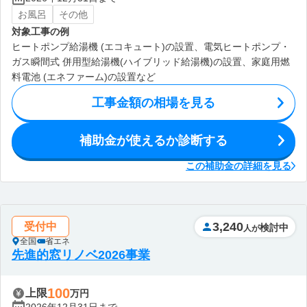
お風呂
その他
対象工事の例
ヒートポンプ給湯機 (エコキュート)の設置、電気ヒートポンプ・
ガス瞬間式 併用型給湯機(ハイブリッド給湯機)の設置、家庭用燃
料電池 (エネファーム)の設置など
工事金額の相場を見る
補助金が使えるか診断する
この補助金の詳細を見る
3,240
受付中
検討中
人が
全国
省エネ
先進的窓リノベ2026事業
100
上限
万円