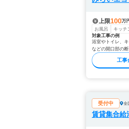
100
上限
万
お風呂
キッチ
対象工事の例
浴室やトイレ、キ
などの開口部の断
工事
受付中
全
賃貸集合給湯