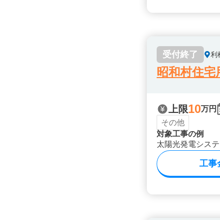
受付終了
利
昭和村住宅
10
上限
万円
その他
対象工事の例
太陽光発電システ
工事