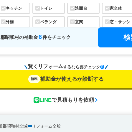
キッチン
トイレ
洗面台
家全体
外構
ベランダ
玄関
窓・サッシ
検
6
根郡昭和村
の
補助金
件をチェック
賢くリフォーム
するなら
要チェック
補助金が使えるか診断する
無料
LINE
で見積もりを依頼
根郡昭和村全域
リフォーム全般