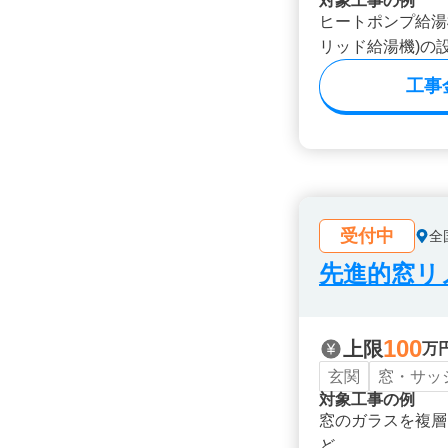
対象工事の例
ヒートポンプ給湯
リッド給湯機)の
工事
受付中
全
先進的窓リノ
100
上限
万
玄関
窓・サッ
対象工事の例
窓のガラスを複層
ど