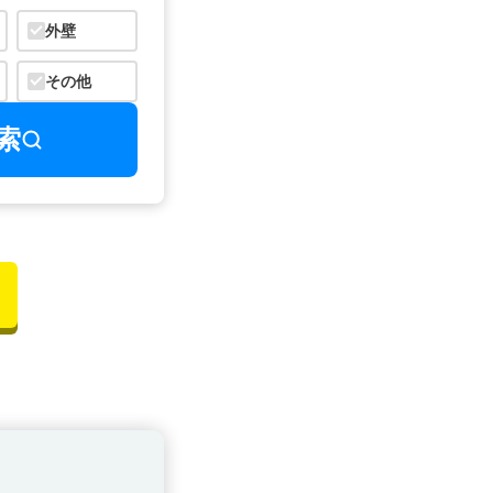
外壁
その他
索