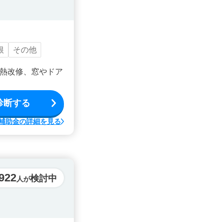
根
その他
熱改修、窓やドア
診断する
補助金の詳細を見る
922
検討中
人が