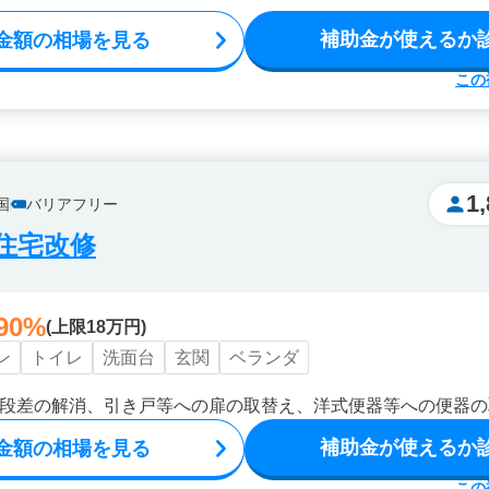
補助金が使えるか
金額の相場を見る
この
1
国
バリアフリー
住宅改修
90%
(上限18万円)
ン
トイレ
洗面台
玄関
ベランダ
段差の解消、引き戸等への扉の取替え、洋式便器等への便器の
補助金が使えるか
金額の相場を見る
この