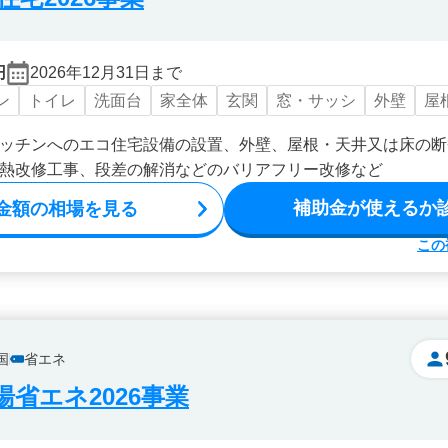
円
2026年12月31日まで
ン
トイレ
洗面台
家全体
玄関
窓・サッシ
外壁
屋
ッチンへのエコ住宅設備の設置、外壁、屋根・天井又は床の断
熱改修工事、段差の解消などのバリアフリー改修など
補助金が使えるか
金額の相場を見る
この
国
省エネ
省エネ2026事業