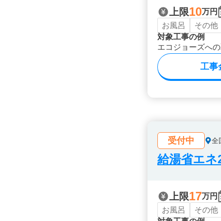
10
上限
万円
お風呂
その他
対象工事の例
エコジョーズへの
工事
受付中
全
給湯省エネ2
17
上限
万円
お風呂
その他