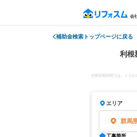
会
補助金検索トップページに戻る
利根
利根郡昭和村では、トイレ
エリア
群馬
工事箇所