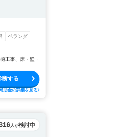
根
ベランダ
他樋工事、床・壁・
診断する
補助金の詳細を見る
316
検討中
人が