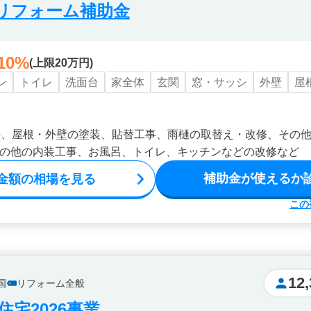
リフォーム補助金
10%
(上限20万円)
ン
トイレ
洗面台
家全体
玄関
窓・サッシ
外壁
屋
事、屋根・外壁の塗装、貼替工事、雨樋の取替え・改修、その
の他の内装工事、お風呂、トイレ、キッチンなどの改修など
補助金が使えるか
金額の相場を見る
この
12,
国
リフォーム全般
宅2026事業