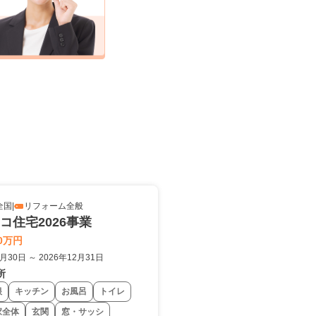
全国
|
リフォーム全般
コ住宅2026事業
0万円
6月30日 ～ 2026年12月31日
所
根
キッチン
お風呂
トイレ
家全体
玄関
窓・サッシ