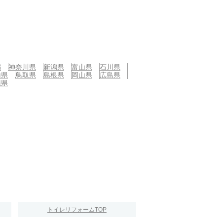
都
神奈川県
新潟県
富山県
石川県
山県
鳥取県
島根県
岡山県
広島県
縄県
トイレリフォームTOP