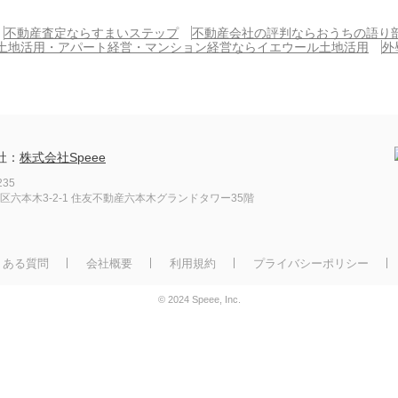
不動産査定ならすまいステップ
不動産会社の評判ならおうちの語り
土地活用・アパート経営・マンション経営ならイエウール土地活用
外
社：
株式会社Speee
235
区六本木3-2-1
住友不動産六本木グランドタワー35階
くある質問
会社概要
利用規約
プライバシーポリシー
© 2024 Speee, Inc.