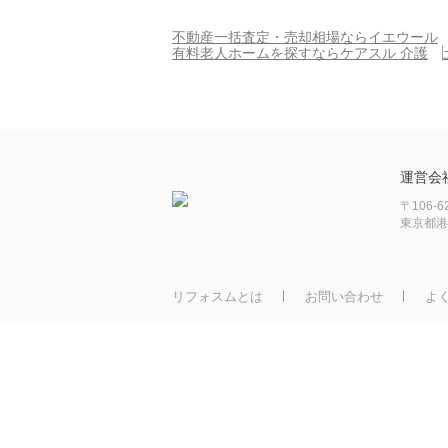
不動産一括査定・売却相場ならイエウール
有料老人ホームを探すならケアスル 介護
運営会
〒106-6
東京都港
リフォスムとは
お問い合わせ
よ