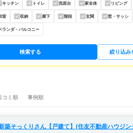
キッチン
トイレ
洗面台
家全体
リビング
和室
収納
廊下
階段
玄関
窓・サッシ
ベランダ・バルコニー
検索する
絞り込み
口コミ順
事例順
新築そっくりさん【戸建て】(住友不動産ハウジン