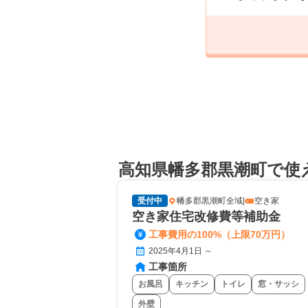
高知県幡多郡黒潮町で使
受付中
幡多郡黒潮町全域
|
空き家
空き家住宅改修費等補助金
工事費用の100%（上限70万円）
2025年4月1日 ～
工事箇所
お風呂
キッチン
トイレ
窓・サッシ
外壁