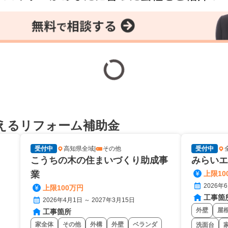
えるリフォーム補助金
受付中
高知県全域
|
その他
受付中
こうちの木の住まいづくり助成事
みらいエ
業
上限10
2026年
上限100万円
工事箇
2026年4月1日 ～ 2027年3月15日
外壁
屋
工事箇所
家全体
その他
外構
外壁
ベランダ
洗面台