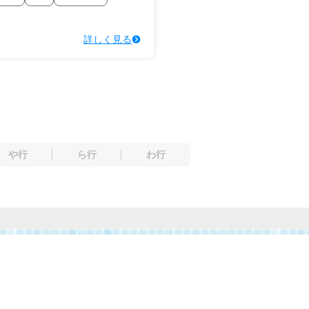
詳しく見る
や行
ら行
わ行