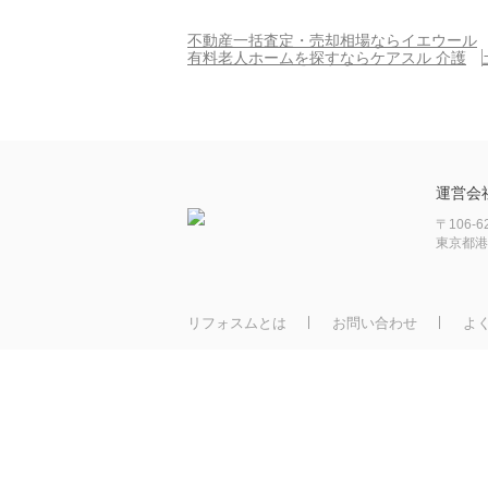
不動産一括査定・売却相場ならイエウール
有料老人ホームを探すならケアスル 介護
運営会
〒106-6
東京都港
リフォスムとは
お問い合わせ
よ