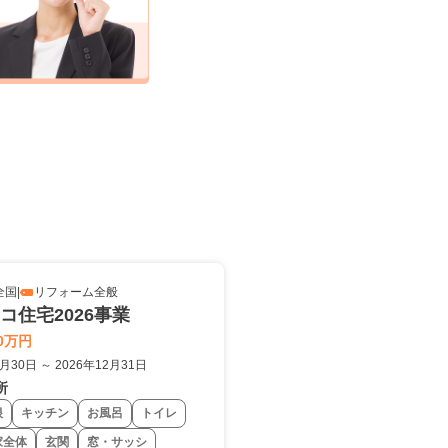
全国
|
リフォーム全般
コ住宅2026事業
0万円
6月30日 ～ 2026年12月31日
所
根
キッチン
お風呂
トイレ
家全体
玄関
窓・サッシ