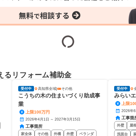
えるリフォーム補助金
受付中
高知県全域
|
その他
受付中
こうちの木の住まいづくり助成事
みらいエ
業
上限10
2026年
上限100万円
工事箇
2026年4月1日 ～ 2027年3月15日
外壁
屋
工事箇所
家全体
その他
外構
外壁
ベランダ
洗面台