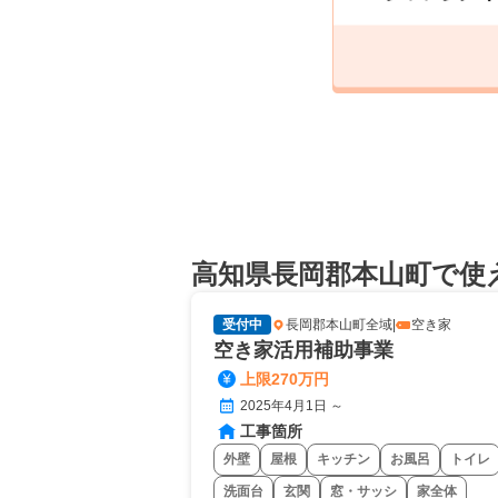
高知県長岡郡本山町で使
受付中
長岡郡本山町全域
|
空き家
空き家活用補助事業
上限270万円
2025年4月1日 ～
工事箇所
外壁
屋根
キッチン
お風呂
トイレ
洗面台
玄関
窓・サッシ
家全体