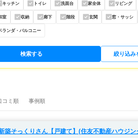
キッチン
トイレ
洗面台
家全体
リビング
和室
収納
廊下
階段
玄関
窓・サッシ
ベランダ・バルコニー
検索する
絞り込み
口コミ順
事例順
新築そっくりさん【戸建て】(住友不動産ハウジン