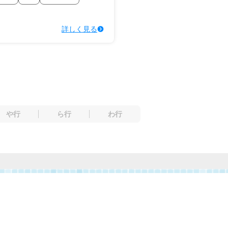
詳しく見る
や行
ら行
わ行