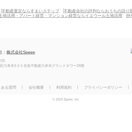
不動産査定ならすまいステップ
不動産会社の評判ならおうちの語り
土地活用・アパート経営・マンション経営ならイエウール土地活用
外
社：
株式会社Speee
235
区六本木3-2-1
住友不動産六本木グランドタワー35階
くある質問
会社概要
利用規約
プライバシーポリシー
© 2024 Speee, Inc.