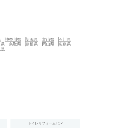
都
神奈川県
新潟県
富山県
石川県
山県
鳥取県
島根県
岡山県
広島県
縄県
トイレリフォームTOP