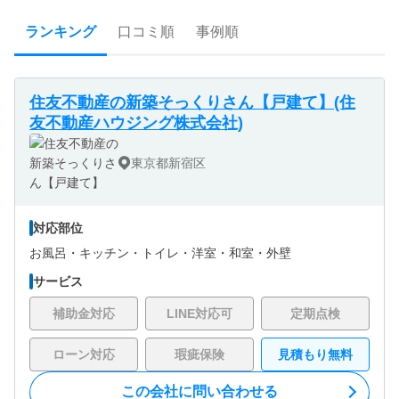
ランキング
口コミ順
事例順
住友不動産の新築そっくりさん【戸建て】(住
友不動産ハウジング株式会社)
東京都新宿区
対応部位
お風呂・
キッチン・
トイレ・
洋室・
和室・
外壁
サービス
補助金対応
LINE対応可
定期点検
ローン対応
瑕疵保険
見積もり無料
この会社に問い合わせる