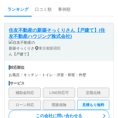
ランキング
口コミ順
事例順
住友不動産の新築そっくりさん【戸建て】(住
友不動産ハウジング株式会社)
東京都新宿区
対応部位
お風呂・
キッチン・
トイレ・
洋室・
和室・
外壁
サービス
補助金対応
LINE対応可
定期点検
ローン対応
瑕疵保険
見積もり無料
この会社に問い合わせる