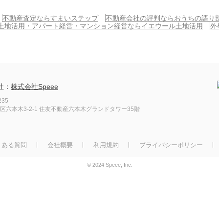
不動産査定ならすまいステップ
不動産会社の評判ならおうちの語り
土地活用・アパート経営・マンション経営ならイエウール土地活用
外
社：
株式会社Speee
235
区六本木3-2-1
住友不動産六本木グランドタワー35階
くある質問
会社概要
利用規約
プライバシーポリシー
© 2024 Speee, Inc.