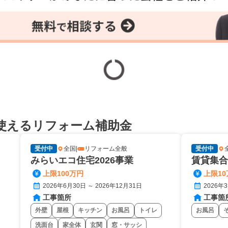
使えるリフォーム補助金
受付中
全国
|
リフォーム全般
受付中
みらいエコ住宅2026事業
賃貸集合
上限100万円
上限10
2026年6月30日 ～ 2026年12月31日
2026年
工事箇所
工事箇
外壁
屋根
キッチン
お風呂
トイレ
お風呂
洗面台
家全体
玄関
窓・サッシ