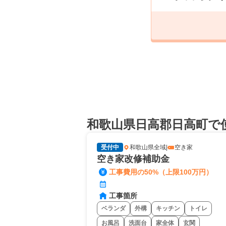
和歌山県日高郡日高町で
受付中
和歌山県全域
|
空き家
空き家改修補助金
工事費用の50%（上限100万円）
工事箇所
ベランダ
外構
キッチン
トイレ
お風呂
洗面台
家全体
玄関