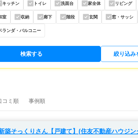
キッチン
トイレ
洗面台
家全体
リビング
和室
収納
廊下
階段
玄関
窓・サッシ
ベランダ・バルコニー
検索する
絞り込み
口コミ順
事例順
新築そっくりさん【戸建て】(住友不動産ハウジン