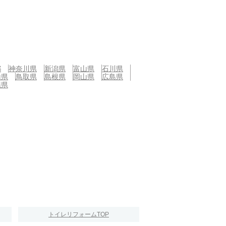
都
神奈川県
新潟県
富山県
石川県
山県
鳥取県
島根県
岡山県
広島県
縄県
トイレリフォームTOP