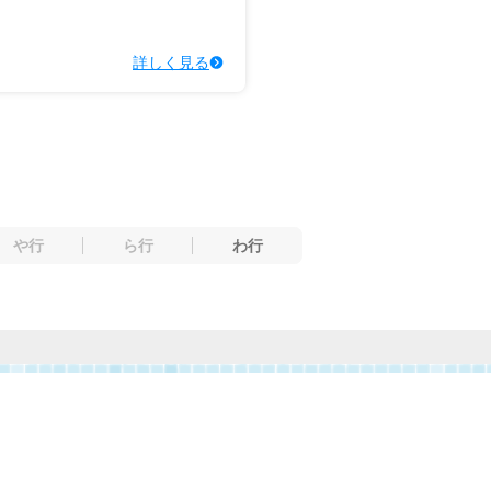
詳しく見る
や行
ら行
わ行