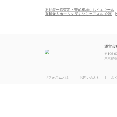
不動産一括査定・売却相場ならイエウール
有料老人ホームを探すならケアスル 介護
運営会
〒106-6
東京都港
リフォスムとは
お問い合わせ
よ