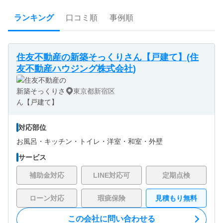
ランキング
口コミ順
事例順
住友不動産の新築そっくりさん【戸建て】(住
友不動産ハウジング株式会社)
東京都新宿区
対応部位
お風呂・
キッチン・
トイレ・
洋室・
和室・
外壁
サービス
補助金対応
LINE対応可
定期点検
ローン対応
瑕疵保険
見積もり無料
この会社に問い合わせる