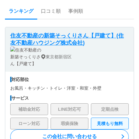
ランキング
口コミ順
事例順
住友不動産の新築そっくりさん【戸建て】(住
友不動産ハウジング株式会社)
東京都新宿区
対応部位
お風呂・
キッチン・
トイレ・
洋室・
和室・
外壁
サービス
補助金対応
LINE対応可
定期点検
ローン対応
瑕疵保険
見積もり無料
この会社に問い合わせる