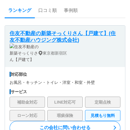
ランキング
口コミ順
事例順
住友不動産の新築そっくりさん【戸建て】(住
友不動産ハウジング株式会社)
東京都新宿区
対応部位
お風呂・
キッチン・
トイレ・
洋室・
和室・
外壁
サービス
補助金対応
LINE対応可
定期点検
ローン対応
瑕疵保険
見積もり無料
この会社に問い合わせる