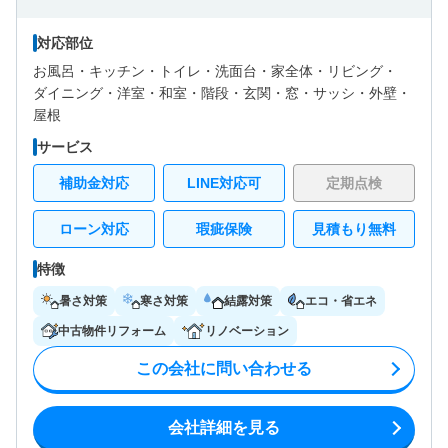
対応部位
お風呂・
キッチン・
トイレ・
洗面台・
家全体・
リビング・
ダイニング・
洋室・
和室・
階段・
玄関・
窓・サッシ・
外壁・
屋根
サービス
補助金対応
LINE対応可
定期点検
ローン対応
瑕疵保険
見積もり無料
特徴
暑さ対策
寒さ対策
結露対策
エコ・省エネ
中古物件リフォーム
リノベーション
この会社に問い合わせる
会社詳細を見る