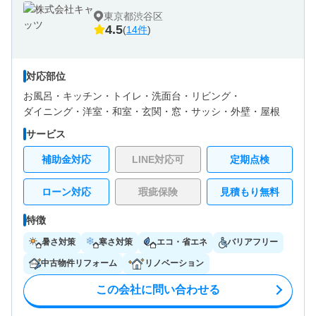
東京都渋谷区
4.5
(
14件
)
対応部位
お風呂・
キッチン・
トイレ・
洗面台・
リビング・
ダイニング・
洋室・
和室・
玄関・
窓・サッシ・
外壁・
屋根
サービス
補助金対応
LINE対応可
定期点検
ローン対応
瑕疵保険
見積もり無料
特徴
暑さ対策
寒さ対策
エコ・省エネ
バリアフリー
中古物件リフォーム
リノベーション
この会社に問い合わせる