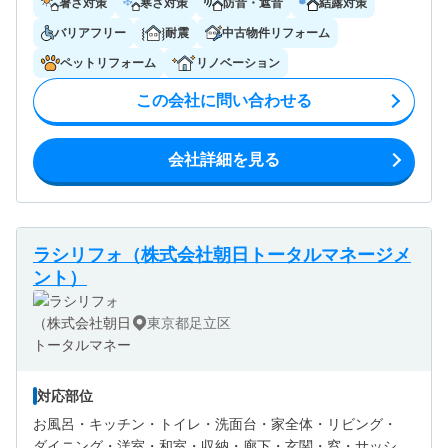
暑さ対策
寒さ対策
防音・遮音
結露対策
バリアフリー
耐震
中古物件リフォーム
ペットリフォーム
リノベーション
この会社に問い合わせる
会社詳細を見る
ラシリフォ（株式会社朝日トータルマネージメ
ント）
東京都足立区
対応部位
お風呂・
キッチン・
トイレ・
洗面台・
家全体・
リビング・
ダイニング・
洋室・
和室・
収納・
廊下・
玄関・
窓・サッシ