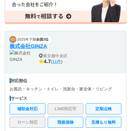
2025年下期
全国3位
株式会社GINZA
東京都中央区
4.7
(
11件
)
対応部位
お風呂・
キッチン・
トイレ・
洗面台・
家全体・
リビング
サービス
補助金対応
LINE対応可
定期点検
ローン対応
瑕疵保険
見積もり無料