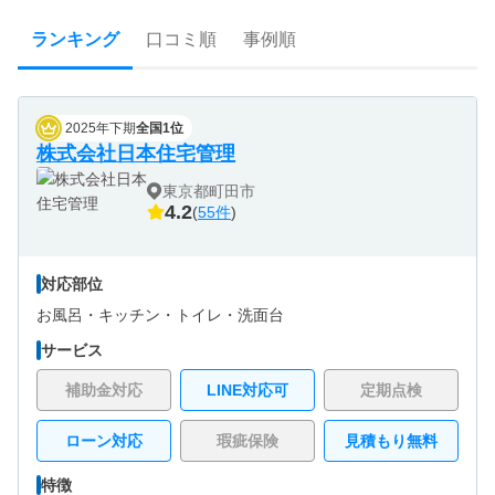
ランキング
口コミ順
事例順
2025年下期
全国1位
株式会社日本住宅管理
東京都町田市
4.2
(
55件
)
対応部位
お風呂・
キッチン・
トイレ・
洗面台
サービス
補助金対応
LINE対応可
定期点検
ローン対応
瑕疵保険
見積もり無料
特徴