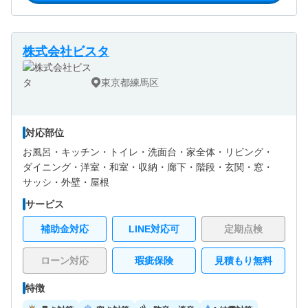
株式会社ビスタ
東京都練馬区
対応部位
お風呂・
キッチン・
トイレ・
洗面台・
家全体・
リビング・
ダイニング・
洋室・
和室・
収納・
廊下・
階段・
玄関・
窓・
サッシ・
外壁・
屋根
サービス
補助金対応
LINE対応可
定期点検
ローン対応
瑕疵保険
見積もり無料
特徴