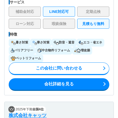
サービス
補助金対応
LINE対応可
定期点検
ローン対応
瑕疵保険
見積もり無料
特徴
暑さ対策
寒さ対策
防音・遮音
エコ・省エネ
バリアフリー
中古物件リフォーム
増改築
ペットリフォーム
この会社に問い合わせる
会社詳細を見る
2025年下期
全国4位
株式会社キャッツ