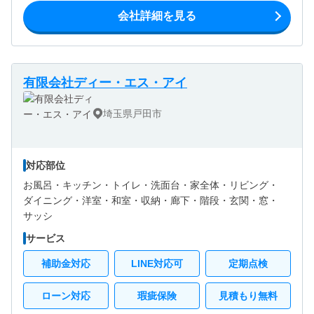
会社詳細を見る
有限会社ディー・エス・アイ
埼玉県戸田市
対応部位
お風呂・
キッチン・
トイレ・
洗面台・
家全体・
リビング・
ダイニング・
洋室・
和室・
収納・
廊下・
階段・
玄関・
窓・
サッシ
サービス
補助金対応
LINE対応可
定期点検
ローン対応
瑕疵保険
見積もり無料