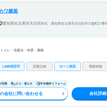
カワ建装
愛知県名古屋市天白区
本社：愛知県名古屋市天白区井の森町17番
・
トイレ・
洗面台・
外壁・
屋根
LINE対応可
定期点検
ローン対応
瑕疵保険
さ対策
エコ・省エネ
中古物件リフォーム
会社詳細
の会社に問い合わせる