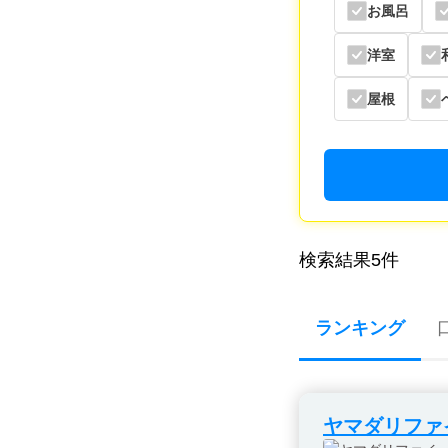
お風呂
洋室
屋根
検索結果
5
件
ランキング
ヤマダリファ