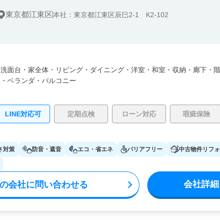
東京都江東区
本社：東京都江東区辰巳2-1 K2-102
・
洗面台・
家全体・
リビング・
ダイニング・
洋室・
和室・
収納・
廊下・
根・
ベランダ・バルコニー
LINE対応可
定期点検
ローン対応
瑕疵保険
さ対策
防音・遮音
エコ・省エネ
バリアフリー
中古物件リフォ
会社詳細
の会社に問い合わせる