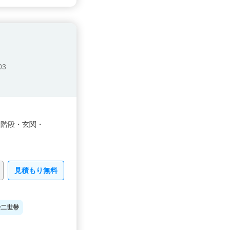
3
・
階段・
玄関・
見積もり無料
二世帯