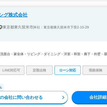
ング株式会社
東京都東久留米市
本社：東京都東久留米市下里2-10-29
・
洗面台・
家全体・
リビング・
ダイニング・
洋室・
和室・
廊下・
外壁・
LINE対応可
定期点検
ローン対応
瑕疵保険
ム
会社詳細
の会社に問い合わせる