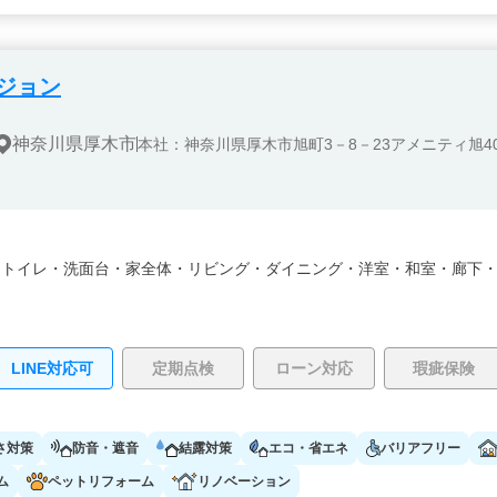
ジョン
神奈川県厚木市
本社：神奈川県厚木市旭町3－8－23アメニティ旭40
・
トイレ・
洗面台・
家全体・
リビング・
ダイニング・
洋室・
和室・
廊下
LINE対応可
定期点検
ローン対応
瑕疵保険
さ対策
防音・遮音
結露対策
エコ・省エネ
バリアフリー
ム
ペットリフォーム
リノベーション