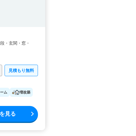
階段・
玄関・
窓・
見積もり無料
ーム
増改築
を見る