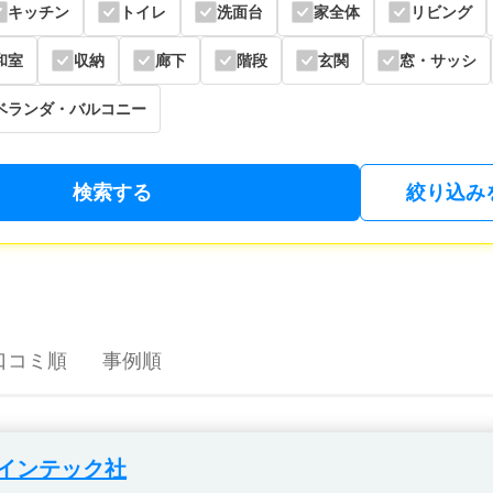
キッチン
トイレ
洗面台
家全体
リビング
和室
収納
廊下
階段
玄関
窓・サッシ
ベランダ・バルコニー
検索する
絞り込み
口コミ順
事例順
インテック社