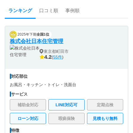
ランキング
口コミ順
事例順
2025年下期
全国1位
株式会社日本住宅管理
東京都町田市
4.2
(
55件
)
対応部位
お風呂・
キッチン・
トイレ・
洗面台
サービス
補助金対応
LINE対応可
定期点検
ローン対応
瑕疵保険
見積もり無料
特徴