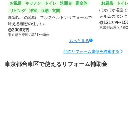
お風呂
キッチン
トイレ
洗面台
家全体
お風呂
トイ
ぽかぽか浴室で
リビング
洋室
収納
玄関
ォルムのタンク
新築以上の感動！フルスケルトンリフォームで
121
15
万円
〜
叶える理想の住まい
東京都台東区
/ 築
2000
万円
東京都台東区
/ 築31〜40年
もっと見る
他のリフォーム事例を検索する
東京都台東区で使えるリフォーム補助金