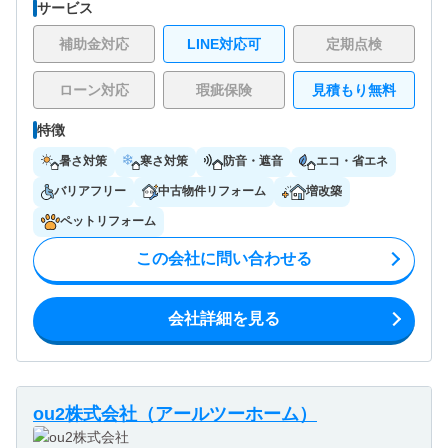
サービス
補助金対応
LINE対応可
定期点検
ローン対応
瑕疵保険
見積もり無料
特徴
暑さ対策
寒さ対策
防音・遮音
エコ・省エネ
バリアフリー
中古物件リフォーム
増改築
ペットリフォーム
この会社に問い合わせる
会社詳細を見る
ou2株式会社（アールツーホーム）