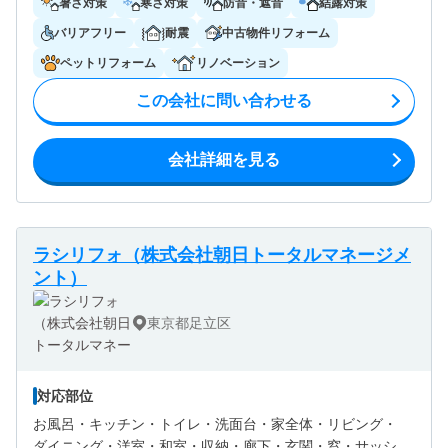
暑さ対策
寒さ対策
防音・遮音
結露対策
バリアフリー
耐震
中古物件リフォーム
ペットリフォーム
リノベーション
この会社に問い合わせる
会社詳細を見る
ラシリフォ（株式会社朝日トータルマネージメ
ント）
東京都足立区
対応部位
お風呂・
キッチン・
トイレ・
洗面台・
家全体・
リビング・
ダイニング・
洋室・
和室・
収納・
廊下・
玄関・
窓・サッシ