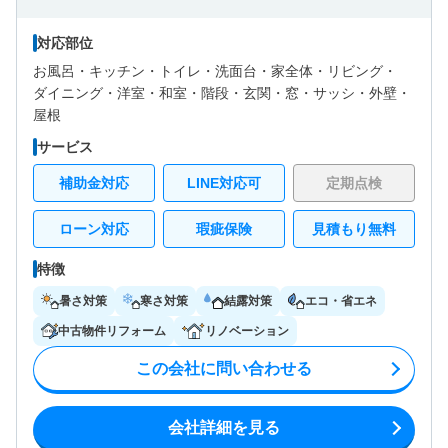
対応部位
お風呂・
キッチン・
トイレ・
洗面台・
家全体・
リビング・
ダイニング・
洋室・
和室・
階段・
玄関・
窓・サッシ・
外壁・
屋根
サービス
補助金対応
LINE対応可
定期点検
ローン対応
瑕疵保険
見積もり無料
特徴
暑さ対策
寒さ対策
結露対策
エコ・省エネ
中古物件リフォーム
リノベーション
この会社に問い合わせる
会社詳細を見る