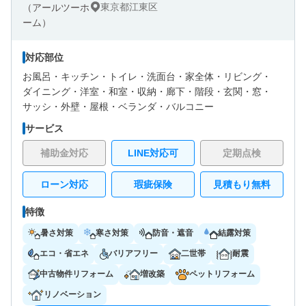
東京都江東区
対応部位
お風呂・
キッチン・
トイレ・
洗面台・
家全体・
リビング・
ダイニング・
洋室・
和室・
収納・
廊下・
階段・
玄関・
窓・
サッシ・
外壁・
屋根・
ベランダ・バルコニー
サービス
補助金対応
LINE対応可
定期点検
ローン対応
瑕疵保険
見積もり無料
特徴
暑さ対策
寒さ対策
防音・遮音
結露対策
エコ・省エネ
バリアフリー
二世帯
耐震
中古物件リフォーム
増改築
ペットリフォーム
リノベーション