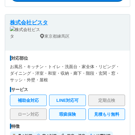
株式会社ビスタ
東京都練馬区
対応部位
お風呂・
キッチン・
トイレ・
洗面台・
家全体・
リビング・
ダイニング・
洋室・
和室・
収納・
廊下・
階段・
玄関・
窓・
サッシ・
外壁・
屋根
サービス
補助金対応
LINE対応可
定期点検
ローン対応
瑕疵保険
見積もり無料
特徴