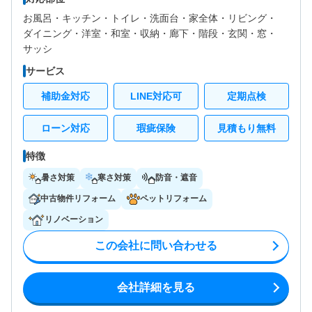
お風呂・
キッチン・
トイレ・
洗面台・
家全体・
リビング・
ダイニング・
洋室・
和室・
収納・
廊下・
階段・
玄関・
窓・
サッシ
サービス
補助金対応
LINE対応可
定期点検
ローン対応
瑕疵保険
見積もり無料
特徴
暑さ対策
寒さ対策
防音・遮音
中古物件リフォーム
ペットリフォーム
リノベーション
この会社に問い合わせる
会社詳細を見る