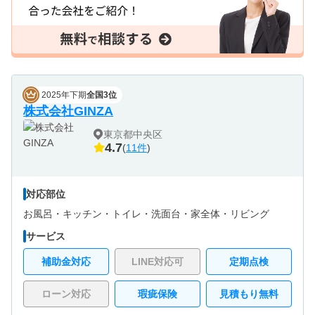
2025年下期
全国3位
株式会社GINZA
東京都中央区
4.7
(
11件
)
対応部位
お風呂・
キッチン・
トイレ・
洗面台・
家全体・
リビング
サービス
補助金対応
LINE対応可
定期点検
ローン対応
瑕疵保険
見積もり無料