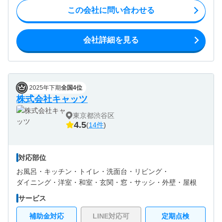
この会社に問い合わせる
会社詳細を見る
2025年下期
全国4位
株式会社キャッツ
東京都渋谷区
4.5
(
14件
)
対応部位
お風呂・
キッチン・
トイレ・
洗面台・
リビング・
ダイニング・
洋室・
和室・
玄関・
窓・サッシ・
外壁・
屋根
サービス
補助金対応
LINE対応可
定期点検