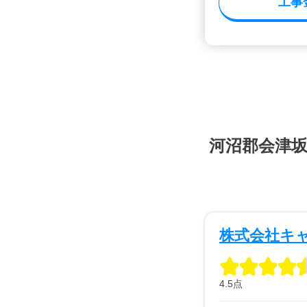
工事
河沼郡会津
株式会社キ
4.5点