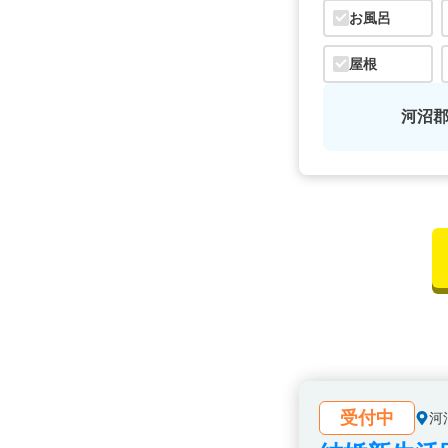
お風呂
屋根
河沼
受付中
河