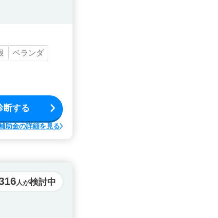
根
ベランダ
診断する
補助金の詳細を見る
316
検討中
人が