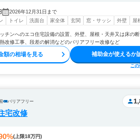
円
2026年12月31日まで
ン
トイレ
洗面台
家全体
玄関
窓・サッシ
外壁
屋
ッチンへのエコ住宅設備の設置、外壁、屋根・天井又は床の断
熱改修工事、段差の解消などのバリアフリー改修など
補助金が使えるか
金額の相場を見る
この
1
国
バリアフリー
住宅改修
90%
(上限18万円)