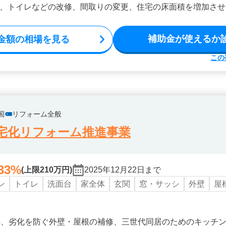
、トイレなどの改修、間取りの変更、住宅の床面積を増加させ
補助金が使えるか
金額の相場を見る
この
国
リフォーム全般
宅化リフォーム推進事業
33%
(上限210万円)
2025年12月22日まで
ン
トイレ
洗面台
家全体
玄関
窓・サッシ
外壁
屋
事、劣化を防ぐ外壁・屋根の補修、三世代同居のためのキッチ