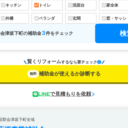
キッチン
トイレ
洗面台
家全体
外構
ベランダ
玄関
窓・サッシ
検
3
郡会津坂下町
の
補助金
件をチェック
賢くリフォーム
するなら
要チェック
補助金が使えるか診断する
無料
LINE
で見積もりを依頼
沼郡会津坂下町全域