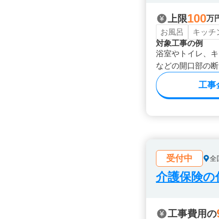
100
上限
万
お風呂
キッチ
対象工事の例
浴室やトイレ、キ
などの開口部の断
工事
受付中
全
介護保険の
工事費用の