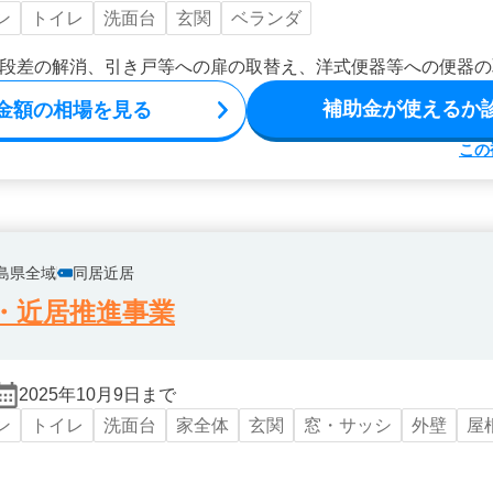
ン
トイレ
洗面台
玄関
ベランダ
段差の解消、引き戸等への扉の取替え、洋式便器等への便器の
補助金が使えるか
金額の相場を見る
この
島県全域
同居近居
・近居推進事業
2025年10月9日まで
ン
トイレ
洗面台
家全体
玄関
窓・サッシ
外壁
屋