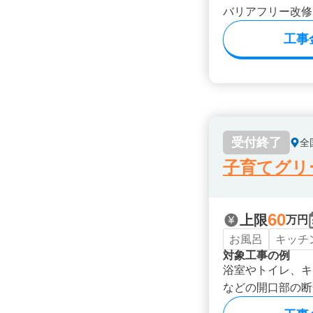
バリアフリー改修
工事
受付終了
全
子育てグリ
60
上限
万円
お風呂
キッチ
対象工事の例
浴室やトイレ、キ
などの開口部の断