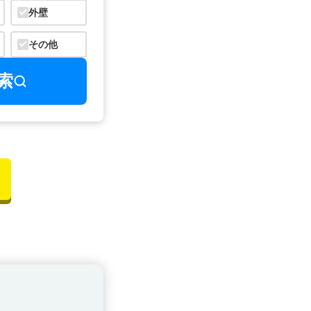
外壁
その他
索