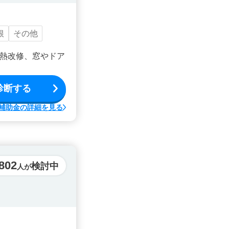
根
その他
熱改修、窓やドア
診断する
補助金の詳細を見る
,802
検討中
人が