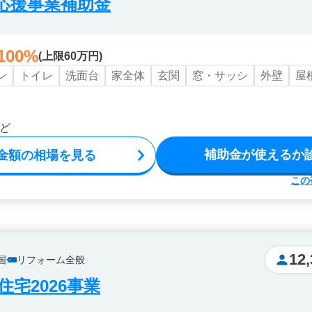
応援事業補助金
100%
(上限60万円)
ン
トイレ
洗面台
家全体
玄関
窓・サッシ
外壁
屋
ど
補助金が使えるか
金額の相場を見る
この
12,
国
リフォーム全般
宅2026事業