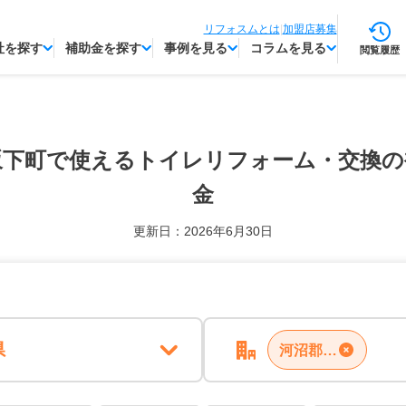
リフォスムとは
|
加盟店募集
社を探す
補助金を探す
事例を見る
コラムを見る
閲覧履歴
坂下町で使える
トイレリフォーム・交換の
金
更新日：2026年6月30日
県
河沼郡会津坂下町