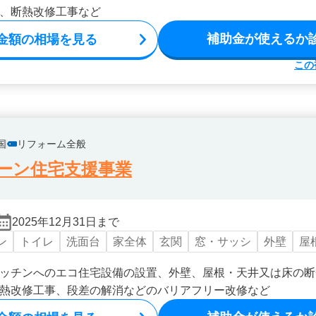
、断熱改修工事など
補助金が使えるか
金額の相場を見る
この
国
リフォーム全般
ーン住宅支援事業
2025年12月31日まで
ン
トイレ
洗面台
家全体
玄関
窓・サッシ
外壁
屋
ッチンへのエコ住宅設備の設置、外壁、屋根・天井又は床の断
熱改修工事、段差の解消などのバリアフリー改修など