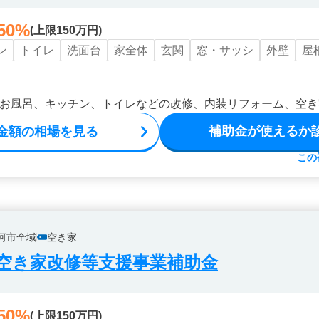
50%
(上限150万円)
ン
トイレ
洗面台
家全体
玄関
窓・サッシ
外壁
屋
お風呂、キッチン、トイレなどの改修、内装リフォーム、空き
補助金が使えるか
金額の相場を見る
この
河市全域
空き家
空き家改修等支援事業補助金
50%
(上限150万円)