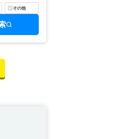
その他
索