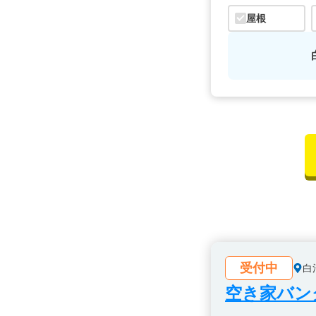
屋根
受付中
白
空き家バン