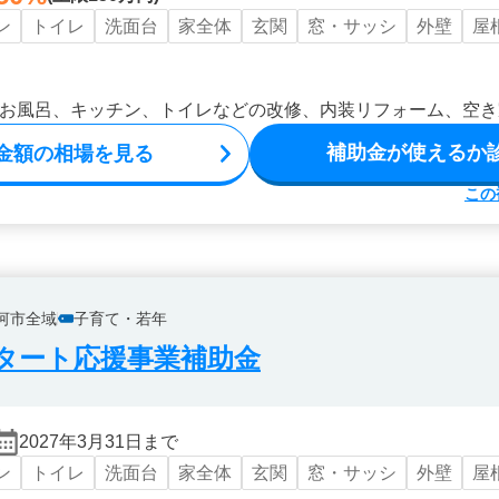
ン
トイレ
洗面台
家全体
玄関
窓・サッシ
外壁
屋
お風呂、キッチン、トイレなどの改修、内装リフォーム、空き
補助金が使えるか
金額の相場を見る
この
河市全域
子育て・若年
タート応援事業補助金
2027年3月31日まで
ン
トイレ
洗面台
家全体
玄関
窓・サッシ
外壁
屋