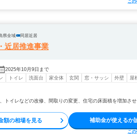
この
島県全域
同居近居
・近居推進事業
2025年10月9日まで
ン
トイレ
洗面台
家全体
玄関
窓・サッシ
外壁
屋
、トイレなどの改修、間取りの変更、住宅の床面積を増加させ
補助金が使えるか
金額の相場を見る
この