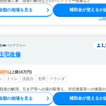
熱改修工事、段差の解消などのバリアフリー改修など
補助金が使えるか
金額の相場を見る
この
1
国
バリアフリー
住宅改修
90%
(上限18万円)
ン
トイレ
洗面台
玄関
ベランダ
段差の解消、引き戸等への扉の取替え、洋式便器等への便器の
補助金が使えるか
金額の相場を見る