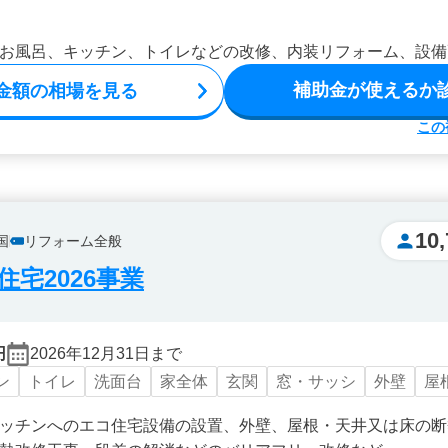
お風呂、キッチン、トイレなどの改修、内装リフォーム、設備
補助金が使えるか
金額の相場を見る
この
10,
国
リフォーム全般
宅2026事業
円
2026年12月31日まで
ン
トイレ
洗面台
家全体
玄関
窓・サッシ
外壁
屋
ッチンへのエコ住宅設備の設置、外壁、屋根・天井又は床の断