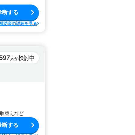
診断する
補助金の詳細を見る
,597
検討中
人が
取替えなど
診断する