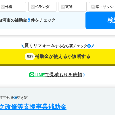
外構
ベランダ
玄関
窓・サッシ
検
5
白河市
の
補助金
件をチェック
賢くリフォーム
するなら
要チェック
補助金が使えるか診断する
無料
LINE
で見積もりを依頼
河市全域
空き家
ク改修等支援事業補助金