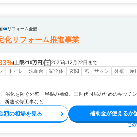
国
リフォーム全般
宅化リフォーム推進事業
33%
(上限210万円)
2025年12月22日まで
ン
トイレ
洗面台
家全体
玄関
窓・サッシ
外壁
屋
事、劣化を防ぐ外壁・屋根の補修、三世代同居のためのキッチ
、断熱改修工事など
補助金が使えるか
金額の相場を見る
この