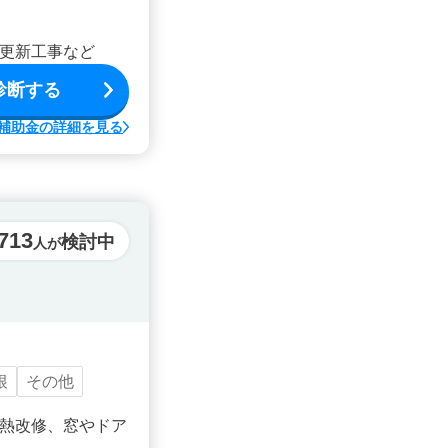
更新工事など
診断する
補助金の詳細を見る
713
検討中
人が
根
その他
熱改修、窓やドア