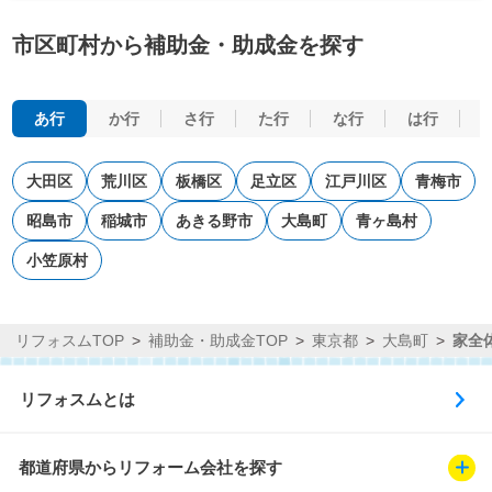
市区町村から補助金・助成金を探す
あ行
か行
さ行
た行
な行
は行
大田区
荒川区
板橋区
足立区
江戸川区
青梅市
昭島市
稲城市
あきる野市
大島町
青ヶ島村
小笠原村
リフォスムTOP
補助金・助成金TOP
東京都
大島町
家全
リフォスムとは
都道府県からリフォーム会社を探す