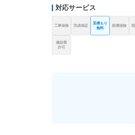
対応サービス
見積もり
工事保険
完成保証
賠償保険
瑕
無料
建設業
許可