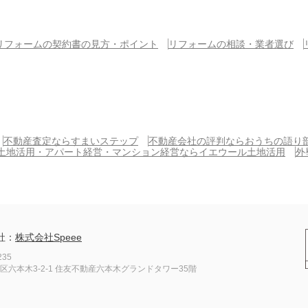
リフォームの契約書の見方・ポイント
リフォームの相談・業者選び
不動産査定ならすまいステップ
不動産会社の評判ならおうちの語り
土地活用・アパート経営・マンション経営ならイエウール土地活用
外
社：
株式会社Speee
235
区六本木3-2-1
住友不動産六本木グランドタワー35階