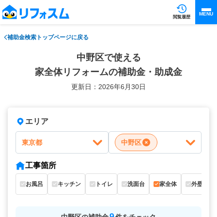
MENU
閲覧履歴
補助金検索トップページに戻る
中野区で使える
家全体リフォームの補助金・助成金
更新日：2026年6月30日
エリア
東京都
中野区
工事箇所
お風呂
キッチン
トイレ
洗面台
家全体
外壁
9