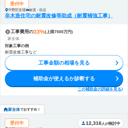
受付中
中野区全域
耐震・防災
非木造住宅の耐震改修等助成（耐震補強工事）
33%
工事費用の
(上限7500万円)
家全体
対象工事の例
耐震改修工事など
工事金額の相場を見る
補助金が使えるか診断する
この補助金の詳細を見る
家全体
でおすすめ！
12,316
受付中
検討中
人が