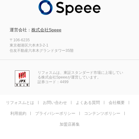
運営会社：
株式会社Speee
〒106-6235
東京都港区六本木3-2-1
住友不動産六本木グランドタワー35階
リフォスムは、東証スタンダード市場に上場してい
る株式会社Speeeが運営しています。
証券コード：4499
リフォスムとは
お問い合わせ
よくある質問
会社概要
利用規約
プライバシーポリシー
コンテンツポリシー
加盟店募集