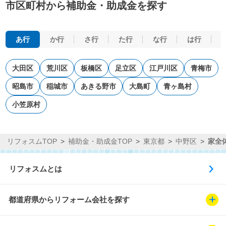
市区町村から補助金・助成金を探す
あ行
か行
さ行
た行
な行
は行
大田区
荒川区
板橋区
足立区
江戸川区
青梅市
昭島市
稲城市
あきる野市
大島町
青ヶ島村
小笠原村
リフォスムTOP
補助金・助成金TOP
東京都
中野区
家全
リフォスムとは
都道府県からリフォーム会社を探す