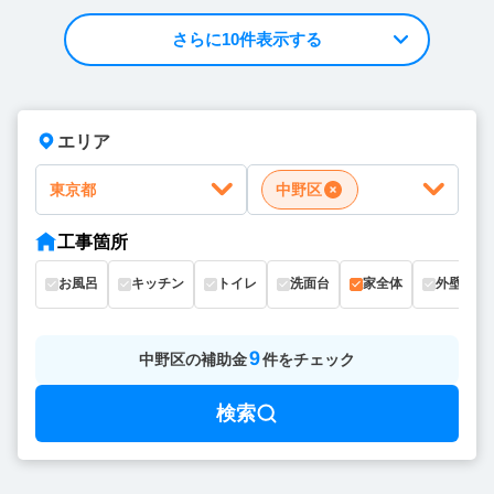
さらに10件表示する
エリア
東京都
中野区
工事箇所
お風呂
キッチン
トイレ
洗面台
家全体
外壁
9
中野区
の
補助金
件をチェック
検索