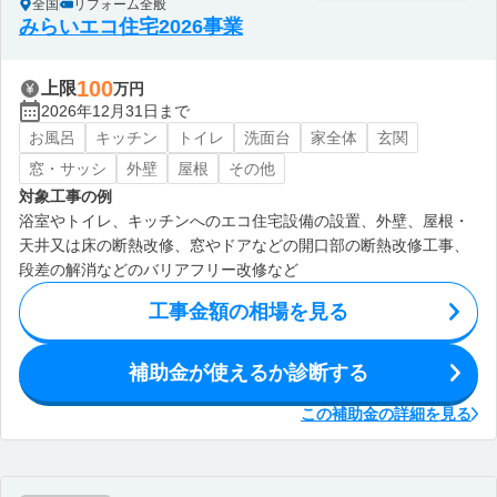
全国
リフォーム全般
みらいエコ住宅2026事業
100
上限
万円
2026年12月31日まで
お風呂
キッチン
トイレ
洗面台
家全体
玄関
窓・サッシ
外壁
屋根
その他
対象工事の例
浴室やトイレ、キッチンへのエコ住宅設備の設置、外壁、屋根・
天井又は床の断熱改修、窓やドアなどの開口部の断熱改修工事、
段差の解消などのバリアフリー改修など
工事金額の相場を見る
補助金が使えるか診断する
この補助金の詳細を見る