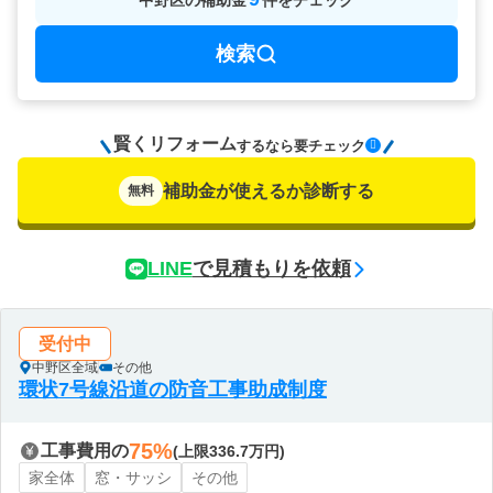
中野区
の
補助金
件をチェック
検索
賢くリフォーム
要チェック
するなら
補助金が使えるか診断する
無料
LINE
で見積もりを依頼
受付中
中野区全域
その他
環状7号線沿道の防音工事助成制度
75%
工事費用の
(上限336.7万円)
家全体
窓・サッシ
その他