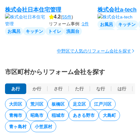
株式会社日本住宅管理
株式会社a-tech
4.2
(
55件
)
リフォーム事例 :
1件
お風呂
キッチン
お風呂
キッチン
トイレ
洗面台
家全体
リビング
洋室
和室
収納
窓・サッシ
中野区で人気のリフォーム会社を探す
市区町村からリフォーム会社を探す
あ行
か行
さ行
た行
な行
は行
大田区
荒川区
板橋区
足立区
江戸川区
青梅市
昭島市
稲城市
あきる野市
大島町
青ヶ島村
小笠原村