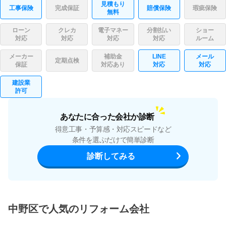
見積もり
工事保険
完成保証
賠償保険
瑕疵保険
無料
ローン
クレカ
電子マネー
分割払い
ショー
対応
対応
対応
対応
ルーム
メーカー
補助金
LINE
メール
定期点検
保証
対応あり
対応
対応
建設業
許可
あなたに合った会社か診断
得意工事・予算感・対応スピードなど
条件を選ぶだけで簡単診断
診断してみる
中野区で人気のリフォーム会社