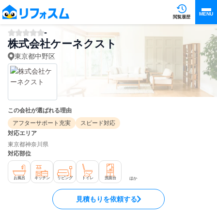
MENU
閲覧履歴
-
株式会社ケーネクスト
東京都中野区
この会社が選ばれる理由
アフターサポート充実
スピード対応
対応エリア
東京都
神奈川県
対応部位
お風呂
キッチン
リビング
トイレ
洗面台
ほか
見積もりを依頼する