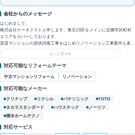
状態を細かく確認し、必要な工事内容を分かりやすく整理した
うえで提案。施工管理まで一貫して対応し、オーナー・管理会
会社からのメッセージ
社・一般住宅それぞれのニーズに合わせた柔軟なリフォームを
はじめまして。
行っている会社です。
株式会社ケーネクストと申します。東京23区をメインに近隣市区町村
エリアをカバーしております。
賃貸マンションの原状回復工事をはじめリノベーション工事案件も多数
ご依頼いただいております。
案件担当者が、「ご挨拶～現地調査～お見積り～現場管理」まで一貫し
ておこないますのでお客様及び現場との情報共有の不足が起こりにくい
対応可能なリフォームテーマ
体制になっておりますので安心して任せて頂ければと思います。
全社員・協力業者一同 「ケーネクストに頼んで良かった。」と言って
中古マンションリフォーム
リノベーション
いただけるよう日々業務に励んでおりますのでよろしくお願い申し上げ
対応可能なメーカー
ます。
クリナップ
リクシル
パナソニック
TOTO
タカラスタンダード
ハウステック
ノーリツ
積水ホームテクノ
対応サービス