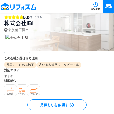
MENU
閲覧履歴
5.0
1
口コミ
件
株式会社IBI
東京都三鷹市
この会社が選ばれる理由
品質にこだわる施工
高い顧客満足度・リピート率
対応エリア
東京都
対応部位
お風呂
キッチン
リビング
見積もりを依頼する