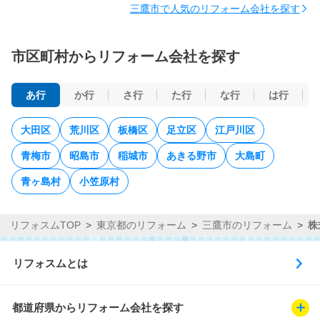
窓・サッシ
三鷹市で人気のリフォーム会社を探す
市区町村からリフォーム会社を探す
あ行
か行
さ行
た行
な行
は行
大田区
荒川区
板橋区
足立区
江戸川区
青梅市
昭島市
稲城市
あきる野市
大島町
青ヶ島村
小笠原村
リフォスムTOP
東京都のリフォーム
三鷹市のリフォーム
株
リフォスムとは
都道府県からリフォーム会社を探す