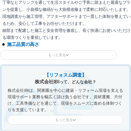
丁寧なヒアリングを通じて生活スタイルやご予算に踏まえた最適なプラ
ンを提案し、小規模な修繕から大規模改修まで柔軟に対応いたします。
現地調査から施工管理、アフターサポートまで一貫した体制を整えてい
るため、安心して工事をお任せいただけます。
細部まで配慮した施工と安全管理を徹底し、長く快適にお使いいただけ
る環境づくりを重視しています。
施工品質の高さ
【リフォスム調査】
株式会社IBI
って、どんな会社？
株式会社IBIは、関東圏を中心に建築・リフォーム現場を支える
現場サポート業務を幅広く請け負う会社です。資材運搬、片付
け、工具準備などを通じて、現場をスムーズに進める体制づく
りを支援しています。
主な業務は、「搬入・搬出・養生・掃除」などの職人の手元作
業と、「新築・改修・戸建」などの現場監督の手元作業です。
養生・クリーニングでは、床や壁を傷・汚れから守る保護作業