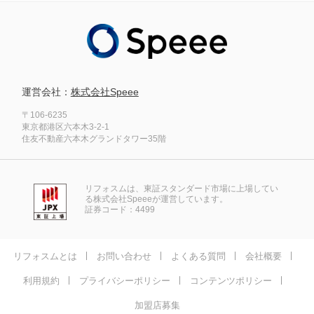
運営会社：
株式会社Speee
〒106-6235
東京都港区六本木3-2-1
住友不動産六本木グランドタワー35階
リフォスムは、東証スタンダード市場に上場してい
る株式会社Speeeが運営しています。
証券コード：4499
リフォスムとは
お問い合わせ
よくある質問
会社概要
利用規約
プライバシーポリシー
コンテンツポリシー
加盟店募集