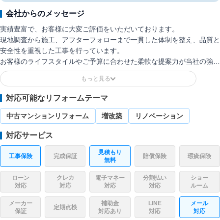
と、工事後のホコリや汚れを取り除く清掃まで対応していま
会社からのメッセージ
す。
実績豊富で、お客様に大変ご評価をいただいております。
さらにリフォーム分野では、住宅・建物の修繕や設備交換、部
現地調査から施工、アフターフォローまで一貫した体制を整え、品質と
分的な模様替え、塗装、小規模解体なども扱います。現場を止
安全性を重視した工事を行っています。
めないための手配力と、幅広いリフォームをまとめて任せたい
お客様のライフスタイルやご予算に合わせた柔軟な提案力が当社の強み
方におすすめです。
です。
今後も地域に根ざしたサービスを通じて信頼されるリフォームパートナ
ーとして価値ある住環境づくりに貢献してまいります。
対応可能なリフォームテーマ
中古マンションリフォーム
増改築
リノベーション
対応サービス
見積もり
工事保険
完成保証
賠償保険
瑕疵保険
無料
ローン
クレカ
電子マネー
分割払い
ショー
対応
対応
対応
対応
ルーム
メーカー
補助金
LINE
メール
定期点検
保証
対応あり
対応
対応