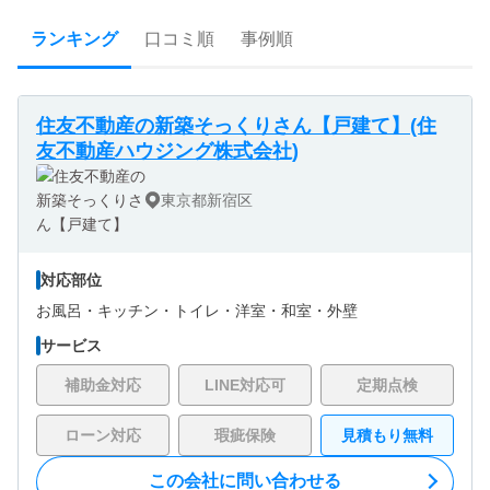
ランキング
口コミ順
事例順
住友不動産の新築そっくりさん【戸建て】(住
友不動産ハウジング株式会社)
東京都新宿区
対応部位
お風呂・
キッチン・
トイレ・
洋室・
和室・
外壁
サービス
補助金対応
LINE対応可
定期点検
ローン対応
瑕疵保険
見積もり無料
この会社に問い合わせる