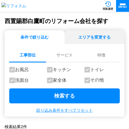
MENU
閲覧履歴
西置賜郡白鷹町のリフォーム会社を探す
条件で絞り込む
エリアを変更する
工事部位
サービス
特徴
お風呂
キッチン
トイレ
その他
洗面台
家全体
検索する
絞り込み条件をすべてリセット
検索結果
2
件