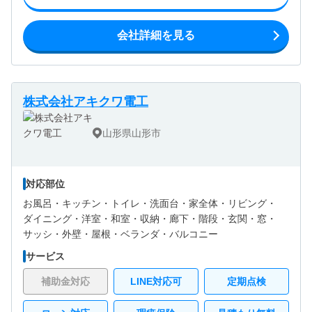
会社詳細を見る
株式会社アキクワ電工
山形県山形市
対応部位
お風呂・
キッチン・
トイレ・
洗面台・
家全体・
リビング・
ダイニング・
洋室・
和室・
収納・
廊下・
階段・
玄関・
窓・
サッシ・
外壁・
屋根・
ベランダ・バルコニー
サービス
補助金対応
LINE対応可
定期点検