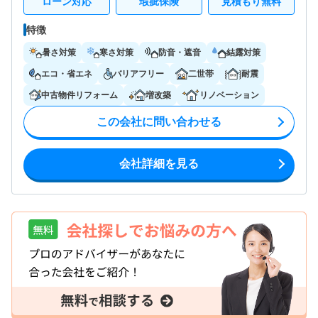
ローン対応
瑕疵保険
見積もり無料
特徴
暑さ対策
寒さ対策
防音・遮音
結露対策
エコ・省エネ
バリアフリー
二世帯
耐震
中古物件リフォーム
増改築
リノベーション
この会社に問い合わせる
会社詳細を見る